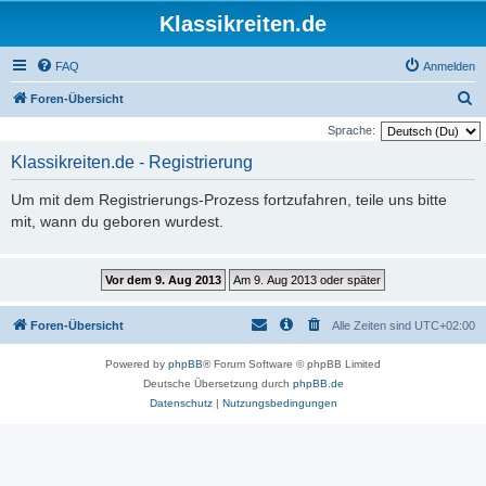
Klassikreiten.de
FAQ
Anmelden
S
Foren-Übersicht
u
Sprache:
c
Klassikreiten.de - Registrierung
h
Um mit dem Registrierungs-Prozess fortzufahren, teile uns bitte
e
mit, wann du geboren wurdest.
Foren-Übersicht
Alle Zeiten sind
UTC+02:00
Powered by
phpBB
® Forum Software © phpBB Limited
Deutsche Übersetzung durch
phpBB.de
Datenschutz
|
Nutzungsbedingungen