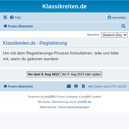
Klassikreiten.de
FAQ
Anmelden
S
Foren-Übersicht
u
Sprache:
c
Klassikreiten.de - Registrierung
h
Um mit dem Registrierungs-Prozess fortzufahren, teile uns bitte
e
mit, wann du geboren wurdest.
Foren-Übersicht
Alle Zeiten sind
UTC+02:00
Powered by
phpBB
® Forum Software © phpBB Limited
Deutsche Übersetzung durch
phpBB.de
Datenschutz
|
Nutzungsbedingungen