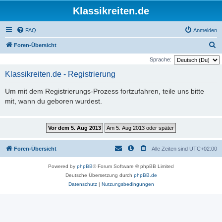
Klassikreiten.de
FAQ
Anmelden
S
Foren-Übersicht
u
Sprache:
c
Klassikreiten.de - Registrierung
h
Um mit dem Registrierungs-Prozess fortzufahren, teile uns bitte
e
mit, wann du geboren wurdest.
Foren-Übersicht
Alle Zeiten sind
UTC+02:00
Powered by
phpBB
® Forum Software © phpBB Limited
Deutsche Übersetzung durch
phpBB.de
Datenschutz
|
Nutzungsbedingungen