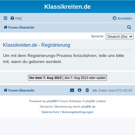
Klassikreiten.de
FAQ
Anmelden
S
Foren-Übersicht
u
Sprache:
c
Klassikreiten.de - Registrierung
h
Um mit dem Registrierungs-Prozess fortzufahren, teile uns bitte
e
mit, wann du geboren wurdest.
Foren-Übersicht
Alle Zeiten sind
UTC+02:00
Powered by
phpBB
® Forum Software © phpBB Limited
Deutsche Übersetzung durch
phpBB.de
Datenschutz
|
Nutzungsbedingungen