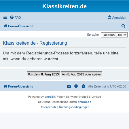
Klassikreiten.de
FAQ
Anmelden
S
Foren-Übersicht
u
Sprache:
c
Klassikreiten.de - Registrierung
h
Um mit dem Registrierungs-Prozess fortzufahren, teile uns bitte
e
mit, wann du geboren wurdest.
Foren-Übersicht
Alle Zeiten sind
UTC+02:00
Powered by
phpBB
® Forum Software © phpBB Limited
Deutsche Übersetzung durch
phpBB.de
Datenschutz
|
Nutzungsbedingungen