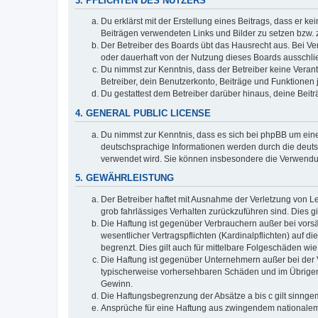
3. PFLICHTEN DES NUTZERS
Du erklärst mit der Erstellung eines Beitrags, dass er ke
Beiträgen verwendeten Links und Bilder zu setzen bzw.
Der Betreiber des Boards übt das Hausrecht aus. Bei V
oder dauerhaft von der Nutzung dieses Boards ausschlie
Du nimmst zur Kenntnis, dass der Betreiber keine Verantw
Betreiber, dein Benutzerkonto, Beiträge und Funktionen 
Du gestattest dem Betreiber darüber hinaus, deine Beit
4. GENERAL PUBLIC LICENSE
Du nimmst zur Kenntnis, dass es sich bei phpBB um eine
deutschsprachige Informationen werden durch die deu
verwendet wird. Sie können insbesondere die Verwendun
5. GEWÄHRLEISTUNG
Der Betreiber haftet mit Ausnahme der Verletzung von Le
grob fahrlässiges Verhalten zurückzuführen sind. Dies 
Die Haftung ist gegenüber Verbrauchern außer bei vors
wesentlicher Vertragspflichten (Kardinalpflichten) auf
begrenzt. Dies gilt auch für mittelbare Folgeschäden 
Die Haftung ist gegenüber Unternehmern außer bei der V
typischerweise vorhersehbaren Schäden und im Übrigen 
Gewinn.
Die Haftungsbegrenzung der Absätze a bis c gilt sinnge
Ansprüche für eine Haftung aus zwingendem nationalem