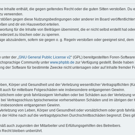
ine Inhalte enthält, die gegen geltendes Recht oder die guten Sitten verstoßen. Du 
 zu verwenden.
erstößen gegen diese Nutzungsbedingungen oder anderer im Board veröffentlichte
ßen und dir ein Hausverbot erteilen.
ortung für die Inhalte von Beiträgen übernimmt, die er nicht selbst erstellt hat od
jederzeit zu löschen oder zu sperren.
räge abzuändern, sofern sie gegen o. g. Regeln verstoßen oder geeignet sind, dem
 unter der „
GNU General Public License v2
“ (GPL) bereitgestellten Foren-Softwar
tschsprachige Community unter
www.phpbb.de
zur Verfügung gestellt. Beide haben 
g der Software für bestimmte Zwecke nicht untersagen oder auf Inhalte fremder F
ben, Körper und Gesundheit und der Verletzung wesentlicher Vertragspflichten (Kard
gilt auch für mittelbare Folgeschäden wie insbesondere entgangenen Gewinn.
ätzlichem oder grob fahrlässigem Verhalten oder bei Schäden aus der Verletzung 
 die bei Vertragsschluss typischerweise vorhersehbaren Schäden und im übrigen de
wie insbesondere entgangenen Gewinn.
erletzung von Leben, Körper und Gesundheit oder vorsätzlichem oder grob fahrläs
der Höhe nach auf die vertragstypischen Durchschnittsschäden begrenzt. Dies gi
mäß auch zugunsten der Mitarbeiter und Erfüllungsgehilfen des Betreibers.
 Recht bleiben unberührt.