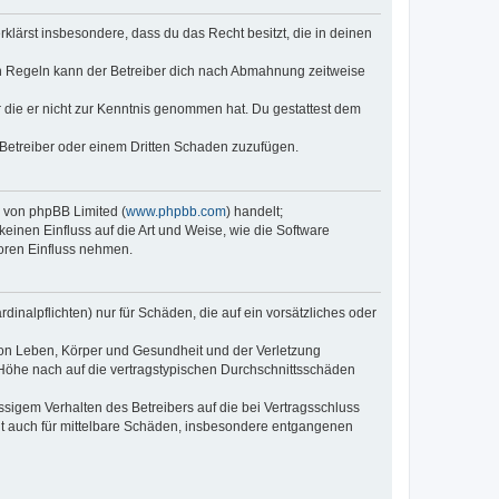
erklärst insbesondere, dass du das Recht besitzt, die in deinen
n Regeln kann der Betreiber dich nach Abmahnung zeitweise
er die er nicht zur Kenntnis genommen hat. Du gestattest dem
 Betreiber oder einem Dritten Schaden zuzufügen.
e von phpBB Limited (
www.phpbb.com
) handelt;
keinen Einfluss auf die Art und Weise, wie die Software
oren Einfluss nehmen.
inalpflichten) nur für Schäden, die auf ein vorsätzliches oder
von Leben, Körper und Gesundheit und der Verletzung
r Höhe nach auf die vertragstypischen Durchschnittsschäden
sigem Verhalten des Betreibers auf die bei Vertragsschluss
lt auch für mittelbare Schäden, insbesondere entgangenen