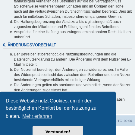
fahrlässigem Verhalten des Betreibers auf die bei Vertragsschluss
typischerweise vorhersehbaren Schäden und im Übrigen der Höhe
nach auf die vertragstypischen Durchschnittsschäden begrenzt. Dies gilt
auch für mittelbare Schäden, insbesondere entgangenen Gewinn.
Die Haftungsbegrenzung der Absätze a bis c gilt sinngemäß auch
zugunsten der Mitarbeiter und Erfüllungsgehilfen des Betreibers.
Ansprüche für eine Haftung aus zwingendem nationalem Recht bleiben
unberührt.
6. ÄNDERUNGSVORBEHALT
Der Betreiber ist berechtigt, die Nutzungsbedingungen und die
Datenschutzerklärung zu ändern. Die Änderung wird dem Nutzer per E-
Mail mitgeteilt.
Der Nutzer ist berechtigt, den Änderungen zu widersprechen. Im Falle
des Widerspruchs erlischt das zwischen dem Betreiber und dem Nutzer
bestehende Vertragsverhältnis mit sofortiger Wirkung.
Die Änderungen gelten als anerkannt und verbindlich, wenn der Nutzer
den Änderungen zugestimmt hat.
Informationen über den Umgang mit deinen persönlichen Daten
Diese Website nutzt Cookies, um dir den
sind in der Datenschutzerklärung enthalten.
bestmöglichen Komfort bei der Nutzung zu
bieten.
Mehr erfahren
Foren-Übersicht
Alle Zeiten sind
UTC+02:00
Verstanden!
Powered by
phpBB
® Forum Software © phpBB Limited