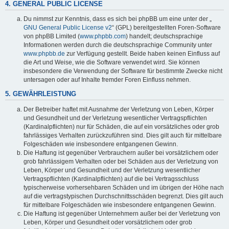
4. GENERAL PUBLIC LICENSE
Du nimmst zur Kenntnis, dass es sich bei phpBB um eine unter der „
GNU General Public License v2
“ (GPL) bereitgestellten Foren-Software
von phpBB Limited (
www.phpbb.com
) handelt; deutschsprachige
Informationen werden durch die deutschsprachige Community unter
www.phpbb.de
zur Verfügung gestellt. Beide haben keinen Einfluss auf
die Art und Weise, wie die Software verwendet wird. Sie können
insbesondere die Verwendung der Software für bestimmte Zwecke nicht
untersagen oder auf Inhalte fremder Foren Einfluss nehmen.
5. GEWÄHRLEISTUNG
Der Betreiber haftet mit Ausnahme der Verletzung von Leben, Körper
und Gesundheit und der Verletzung wesentlicher Vertragspflichten
(Kardinalpflichten) nur für Schäden, die auf ein vorsätzliches oder grob
fahrlässiges Verhalten zurückzuführen sind. Dies gilt auch für mittelbare
Folgeschäden wie insbesondere entgangenen Gewinn.
Die Haftung ist gegenüber Verbrauchern außer bei vorsätzlichem oder
grob fahrlässigem Verhalten oder bei Schäden aus der Verletzung von
Leben, Körper und Gesundheit und der Verletzung wesentlicher
Vertragspflichten (Kardinalpflichten) auf die bei Vertragsschluss
typischerweise vorhersehbaren Schäden und im übrigen der Höhe nach
auf die vertragstypischen Durchschnittsschäden begrenzt. Dies gilt auch
für mittelbare Folgeschäden wie insbesondere entgangenen Gewinn.
Die Haftung ist gegenüber Unternehmern außer bei der Verletzung von
Leben, Körper und Gesundheit oder vorsätzlichem oder grob