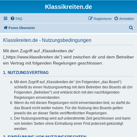
Klassikreiten.de
FAQ
Registrieren
Anmelden
S
Foren-Übersicht
u
Klassikreiten.de - Nutzungsbedingungen
c
h
Mit dem Zugriff auf „Klassikreiten.de“
(„https://www.klassikreiten.de“) wird zwischen dir und dem Betreiber
e
ein Vertrag mit folgenden Regelungen geschlossen:
1. NUTZUNGSVERTRAG
Mit dem Zugriff auf „Klassikreiten.de“ (im Folgenden „das Board“)
schließt du einen Nutzungsvertrag mit dem Betreiber des Boards ab (im
Folgenden „Betreiber“) und erklärst dich mit den nachfolgenden
Regelungen einverstanden.
Wenn du mit diesen Regelungen nicht einverstanden bist, so darfst du
das Board nicht weiter nutzen. Für die Nutzung des Boards gelten
jeweils die an dieser Stelle veröffentlichten Regelungen.
Der Nutzungsvertrag wird auf unbestimmte Zeit geschlossen und kann
von beiden Seiten ohne Einhaltung einer Frist jederzeit gekündigt
werden.