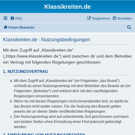
Klassikreiten.de
FAQ
Registrieren
Anmelden
S
Foren-Übersicht
u
Klassikreiten.de - Nutzungsbedingungen
c
h
Mit dem Zugriff auf „Klassikreiten.de“
(„https://www.klassikreiten.de“) wird zwischen dir und dem Betreiber
e
ein Vertrag mit folgenden Regelungen geschlossen:
1. NUTZUNGSVERTRAG
Mit dem Zugriff auf „Klassikreiten.de“ (im Folgenden „das Board“)
schließt du einen Nutzungsvertrag mit dem Betreiber des Boards ab (im
Folgenden „Betreiber“) und erklärst dich mit den nachfolgenden
Regelungen einverstanden.
Wenn du mit diesen Regelungen nicht einverstanden bist, so darfst du
das Board nicht weiter nutzen. Für die Nutzung des Boards gelten
jeweils die an dieser Stelle veröffentlichten Regelungen.
Der Nutzungsvertrag wird auf unbestimmte Zeit geschlossen und kann
von beiden Seiten ohne Einhaltung einer Frist jederzeit gekündigt
werden.