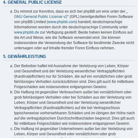
4. GENERAL PUBLIC LICENSE
Du nimmst zur Kenntnis, dass es sich bei phpBB um eine unter der „
GNU General Public License v2
“ (GPL) bereitgestellten Foren-Software
von phpBB Limited (
www.phpbb.com
) handelt; deutschsprachige
Informationen werden durch die deutschsprachige Community unter
www.phpbb.de
zur Verfügung gestellt. Beide haben keinen Einfluss auf
die Art und Weise, wie die Software verwendet wird. Sie können
insbesondere die Verwendung der Software für bestimmte Zwecke nicht
untersagen oder auf Inhalte fremder Foren Einfluss nehmen.
5. GEWÄHRLEISTUNG
Der Betreiber haftet mit Ausnahme der Verletzung von Leben, Körper
und Gesundheit und der Verletzung wesentlicher Vertragspflichten
(Kardinalpflichten) nur für Schäden, die auf ein vorsätzliches oder grob
fahrlässiges Verhalten zurückzuführen sind. Dies gilt auch für mittelbare
Folgeschäden wie insbesondere entgangenen Gewinn.
Die Haftung ist gegenüber Verbrauchern außer bei vorsätzlichem oder
grob fahrlässigem Verhalten oder bei Schäden aus der Verletzung von
Leben, Körper und Gesundheit und der Verletzung wesentlicher
Vertragspflichten (Kardinalpflichten) auf die bei Vertragsschluss
typischerweise vorhersehbaren Schäden und im übrigen der Höhe nach
auf die vertragstypischen Durchschnittsschäden begrenzt. Dies gilt auch
für mittelbare Folgeschäden wie insbesondere entgangenen Gewinn.
Die Haftung ist gegenüber Unternehmern außer bei der Verletzung von
Leben, Körper und Gesundheit oder vorsätzlichem oder grob