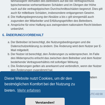
fahrlässigem Verhalten des Betreibers auf die bei Vertragsschluss
typischerweise vorhersehbaren Schäden und im Übrigen der Höhe
nach auf die vertragstypischen Durchschnittsschäden begrenzt. Dies gilt
auch für mittelbare Schäden, insbesondere entgangenen Gewinn.
Die Haftungsbegrenzung der Absätze a bis c gilt sinngemäß auch
zugunsten der Mitarbeiter und Erfüllungsgehilfen des Betreibers.
Ansprüche für eine Haftung aus zwingendem nationalem Recht bleiben
unberührt.
6. ÄNDERUNGSVORBEHALT
Der Betreiber ist berechtigt, die Nutzungsbedingungen und die
Datenschutzerklärung zu ändern. Die Änderung wird dem Nutzer per E-
Mail mitgeteilt.
Der Nutzer ist berechtigt, den Änderungen zu widersprechen. Im Falle
des Widerspruchs erlischt das zwischen dem Betreiber und dem Nutzer
bestehende Vertragsverhältnis mit sofortiger Wirkung.
Die Änderungen gelten als anerkannt und verbindlich, wenn der Nutzer
den Änderungen zugestimmt hat.
Informationen über den Umgang mit deinen persönlichen Daten
Diese Website nutzt Cookies, um dir den
sind in der Datenschutzerklärung enthalten.
bestmöglichen Komfort bei der Nutzung zu
bieten.
Mehr erfahren
Foren-Übersicht
Alle Zeiten sind
UTC+02:00
Verstanden!
Powered by
phpBB
® Forum Software © phpBB Limited