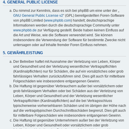
4. GENERAL PUBLIC LICENSE
Du nimmst zur Kenntnis, dass es sich bei phpBB um eine unter der „
GNU General Public License v2
“ (GPL) bereitgestellten Foren-Software
von phpBB Limited (
www.phpbb.com
) handelt; deutschsprachige
Informationen werden durch die deutschsprachige Community unter
www.phpbb.de
zur Verfügung gestellt. Beide haben keinen Einfluss auf
die Art und Weise, wie die Software verwendet wird. Sie können
insbesondere die Verwendung der Software für bestimmte Zwecke nicht
untersagen oder auf Inhalte fremder Foren Einfluss nehmen.
5. GEWÄHRLEISTUNG
Der Betreiber haftet mit Ausnahme der Verletzung von Leben, Körper
und Gesundheit und der Verletzung wesentlicher Vertragspflichten
(Kardinalpflichten) nur für Schäden, die auf ein vorsätzliches oder grob
fahrlässiges Verhalten zurückzuführen sind. Dies gilt auch für mittelbare
Folgeschäden wie insbesondere entgangenen Gewinn.
Die Haftung ist gegenüber Verbrauchern außer bei vorsätzlichem oder
grob fahrlässigem Verhalten oder bei Schäden aus der Verletzung von
Leben, Körper und Gesundheit und der Verletzung wesentlicher
Vertragspflichten (Kardinalpflichten) auf die bei Vertragsschluss
typischerweise vorhersehbaren Schäden und im übrigen der Höhe nach
auf die vertragstypischen Durchschnittsschäden begrenzt. Dies gilt auch
für mittelbare Folgeschäden wie insbesondere entgangenen Gewinn.
Die Haftung ist gegenüber Unternehmern außer bei der Verletzung von
Leben, Körper und Gesundheit oder vorsätzlichem oder grob