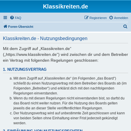
Klassikreiten.de
FAQ
Registrieren
Anmelden
S
Foren-Übersicht
u
Klassikreiten.de - Nutzungsbedingungen
c
h
Mit dem Zugriff auf „Klassikreiten.de“
(„https://www.klassikreiten.de“) wird zwischen dir und dem Betreiber
e
ein Vertrag mit folgenden Regelungen geschlossen:
1. NUTZUNGSVERTRAG
Mit dem Zugriff auf „Klassikreiten.de“ (im Folgenden „das Board“)
schließt du einen Nutzungsvertrag mit dem Betreiber des Boards ab (im
Folgenden „Betreiber“) und erklärst dich mit den nachfolgenden
Regelungen einverstanden.
Wenn du mit diesen Regelungen nicht einverstanden bist, so darfst du
das Board nicht weiter nutzen. Für die Nutzung des Boards gelten
jeweils die an dieser Stelle veröffentlichten Regelungen.
Der Nutzungsvertrag wird auf unbestimmte Zeit geschlossen und kann
von beiden Seiten ohne Einhaltung einer Frist jederzeit gekündigt
werden.