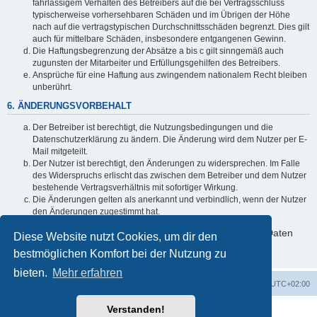
fahrlässigem Verhalten des Betreibers auf die bei Vertragsschluss
typischerweise vorhersehbaren Schäden und im Übrigen der Höhe
nach auf die vertragstypischen Durchschnittsschäden begrenzt. Dies gilt
auch für mittelbare Schäden, insbesondere entgangenen Gewinn.
Die Haftungsbegrenzung der Absätze a bis c gilt sinngemäß auch
zugunsten der Mitarbeiter und Erfüllungsgehilfen des Betreibers.
Ansprüche für eine Haftung aus zwingendem nationalem Recht bleiben
unberührt.
6. ÄNDERUNGSVORBEHALT
Der Betreiber ist berechtigt, die Nutzungsbedingungen und die
Datenschutzerklärung zu ändern. Die Änderung wird dem Nutzer per E-
Mail mitgeteilt.
Der Nutzer ist berechtigt, den Änderungen zu widersprechen. Im Falle
des Widerspruchs erlischt das zwischen dem Betreiber und dem Nutzer
bestehende Vertragsverhältnis mit sofortiger Wirkung.
Die Änderungen gelten als anerkannt und verbindlich, wenn der Nutzer
den Änderungen zugestimmt hat.
Informationen über den Umgang mit deinen persönlichen Daten
Diese Website nutzt Cookies, um dir den
sind in der Datenschutzerklärung enthalten.
bestmöglichen Komfort bei der Nutzung zu
bieten.
Mehr erfahren
Foren-Übersicht
Alle Zeiten sind
UTC+02:00
Verstanden!
Powered by
phpBB
® Forum Software © phpBB Limited