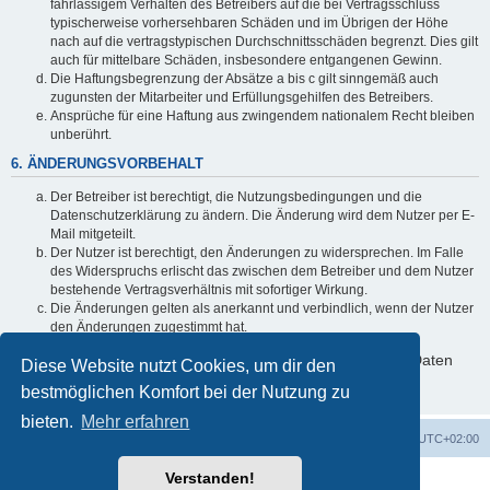
fahrlässigem Verhalten des Betreibers auf die bei Vertragsschluss
typischerweise vorhersehbaren Schäden und im Übrigen der Höhe
nach auf die vertragstypischen Durchschnittsschäden begrenzt. Dies gilt
auch für mittelbare Schäden, insbesondere entgangenen Gewinn.
Die Haftungsbegrenzung der Absätze a bis c gilt sinngemäß auch
zugunsten der Mitarbeiter und Erfüllungsgehilfen des Betreibers.
Ansprüche für eine Haftung aus zwingendem nationalem Recht bleiben
unberührt.
6. ÄNDERUNGSVORBEHALT
Der Betreiber ist berechtigt, die Nutzungsbedingungen und die
Datenschutzerklärung zu ändern. Die Änderung wird dem Nutzer per E-
Mail mitgeteilt.
Der Nutzer ist berechtigt, den Änderungen zu widersprechen. Im Falle
des Widerspruchs erlischt das zwischen dem Betreiber und dem Nutzer
bestehende Vertragsverhältnis mit sofortiger Wirkung.
Die Änderungen gelten als anerkannt und verbindlich, wenn der Nutzer
den Änderungen zugestimmt hat.
Informationen über den Umgang mit deinen persönlichen Daten
Diese Website nutzt Cookies, um dir den
sind in der Datenschutzerklärung enthalten.
bestmöglichen Komfort bei der Nutzung zu
bieten.
Mehr erfahren
Foren-Übersicht
Alle Zeiten sind
UTC+02:00
Verstanden!
Powered by
phpBB
® Forum Software © phpBB Limited