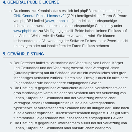
4. GENERAL PUBLIC LICENSE
Du nimmst zur Kenntnis, dass es sich bei phpBB um eine unter der „
GNU General Public License v2
“ (GPL) bereitgestellten Foren-Software
von phpBB Limited (
www.phpbb.com
) handelt; deutschsprachige
Informationen werden durch die deutschsprachige Community unter
www.phpbb.de
zur Verfügung gestellt. Beide haben keinen Einfluss auf
die Art und Weise, wie die Software verwendet wird. Sie können
insbesondere die Verwendung der Software für bestimmte Zwecke nicht
untersagen oder auf Inhalte fremder Foren Einfluss nehmen.
5. GEWÄHRLEISTUNG
Der Betreiber haftet mit Ausnahme der Verletzung von Leben, Körper
und Gesundheit und der Verletzung wesentlicher Vertragspflichten
(Kardinalpflichten) nur für Schäden, die auf ein vorsätzliches oder grob
fahrlässiges Verhalten zurückzuführen sind. Dies gilt auch für mittelbare
Folgeschäden wie insbesondere entgangenen Gewinn.
Die Haftung ist gegenüber Verbrauchern außer bei vorsätzlichem oder
grob fahrlässigem Verhalten oder bei Schäden aus der Verletzung von
Leben, Körper und Gesundheit und der Verletzung wesentlicher
Vertragspflichten (Kardinalpflichten) auf die bei Vertragsschluss
typischerweise vorhersehbaren Schäden und im übrigen der Höhe nach
auf die vertragstypischen Durchschnittsschäden begrenzt. Dies gilt auch
für mittelbare Folgeschäden wie insbesondere entgangenen Gewinn.
Die Haftung ist gegenüber Unternehmern außer bei der Verletzung von
Leben, Körper und Gesundheit oder vorsätzlichem oder grob