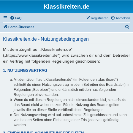
Klassikreiten.de
FAQ
Registrieren
Anmelden
S
Foren-Übersicht
u
Klassikreiten.de - Nutzungsbedingungen
c
h
Mit dem Zugriff auf „Klassikreiten.de“
(„https://www.klassikreiten.de“) wird zwischen dir und dem Betreiber
e
ein Vertrag mit folgenden Regelungen geschlossen:
1. NUTZUNGSVERTRAG
Mit dem Zugriff auf „Klassikreiten.de“ (im Folgenden „das Board“)
schließt du einen Nutzungsvertrag mit dem Betreiber des Boards ab (im
Folgenden „Betreiber“) und erklärst dich mit den nachfolgenden
Regelungen einverstanden.
Wenn du mit diesen Regelungen nicht einverstanden bist, so darfst du
das Board nicht weiter nutzen. Für die Nutzung des Boards gelten
jeweils die an dieser Stelle veröffentlichten Regelungen.
Der Nutzungsvertrag wird auf unbestimmte Zeit geschlossen und kann
von beiden Seiten ohne Einhaltung einer Frist jederzeit gekündigt
werden.