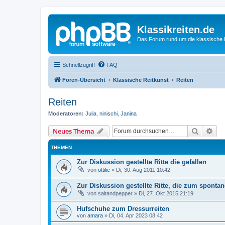
Klassikreiten.de
Das Forum rund um die klassische 
Schnellzugriff
FAQ
Foren-Übersicht
Klassische Reitkunst
Reiten
Reiten
Moderatoren:
Julia
,
ninischi
,
Janina
Suche
Erw
Neues Thema
THEMEN
Zur Diskussion gestellte Ritte die gefallen
von
ottilie
»
Di, 30. Aug 2011 10:42
Zur Diskussion gestellte Ritte, die zum spont
von
saltandpepper
»
Di, 27. Okt 2015 21:19
Hufschuhe zum Dressurreiten
von
amara
»
Di, 04. Apr 2023 08:42