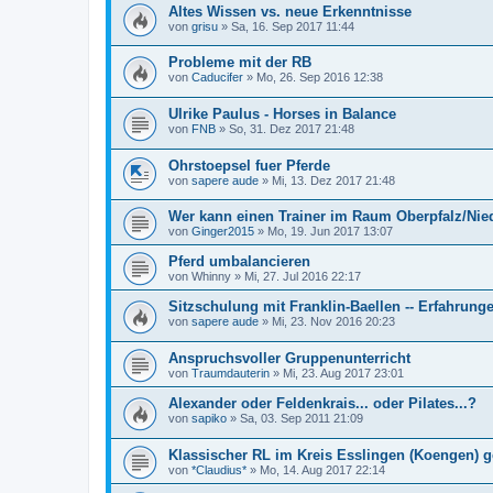
Altes Wissen vs. neue Erkenntnisse
von
grisu
»
Sa, 16. Sep 2017 11:44
Probleme mit der RB
von
Caducifer
»
Mo, 26. Sep 2016 12:38
Ulrike Paulus - Horses in Balance
von
FNB
»
So, 31. Dez 2017 21:48
Ohrstoepsel fuer Pferde
von
sapere aude
»
Mi, 13. Dez 2017 21:48
Wer kann einen Trainer im Raum Oberpfalz/Nied
von
Ginger2015
»
Mo, 19. Jun 2017 13:07
Pferd umbalancieren
von
Whinny
»
Mi, 27. Jul 2016 22:17
Sitzschulung mit Franklin-Baellen -- Erfahrung
von
sapere aude
»
Mi, 23. Nov 2016 20:23
Anspruchsvoller Gruppenunterricht
von
Traumdauterin
»
Mi, 23. Aug 2017 23:01
Alexander oder Feldenkrais... oder Pilates...?
von
sapiko
»
Sa, 03. Sep 2011 21:09
Klassischer RL im Kreis Esslingen (Koengen) 
von
*Claudius*
»
Mo, 14. Aug 2017 22:14