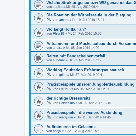
Welche Struktur genau bzw WO genau ist das 
von
sapiko
»
Mi, 28. Aug 2019 09:44
Die Rotation der Wirbelsaeule in der Biegung
von
amara
»
Fr, 19. Jul 2019 13:24
Wo fängt Rollkur an?
von
Fleur18
»
Mi, 24. Feb 2010 15:56
Antrainieren und Muskelaufbau durch Versam
von
amara
»
Mi, 05. Jun 2019 14:00
Reiten mit Bandscheibenvorfall
von
aundare
»
Di, 22. Mai 2012 17:12
Working Equitation Erfahrungsaustausch
von
grisu
»
Mi, 27. Mär 2019 09:41
Praxisbeispiele unserer Jungpferdeausbildung
von
Fleur18
»
Mo, 15. Mär 2010 11:19
der richtige Dressursitz
von
Fortissimo
»
Mi, 26. Apr 2017 13:10
Praxisbeispiele - die weitere Ausbildung
von
marquisa
»
Do, 11. Sep 2014 14:45
Auftrainieren im Gelaende
von
bonjour
»
So, 12. Aug 2018 15:12