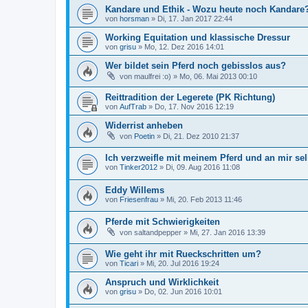
Kandare und Ethik - Wozu heute noch Kandare
von
horsman
»
Di, 17. Jan 2017 22:44
Working Equitation und klassische Dressur
von
grisu
»
Mo, 12. Dez 2016 14:01
Wer bildet sein Pferd noch gebisslos aus?
von
maulfrei :o)
»
Mo, 06. Mai 2013 00:10
Reittradition der Legerete (PK Richtung)
von
AufTrab
»
Do, 17. Nov 2016 12:19
Widerrist anheben
von
Poetin
»
Di, 21. Dez 2010 21:37
Ich verzweifle mit meinem Pferd und an mir sel
von
Tinker2012
»
Di, 09. Aug 2016 11:08
Eddy Willems
von
Friesenfrau
»
Mi, 20. Feb 2013 11:46
Pferde mit Schwierigkeiten
von
saltandpepper
»
Mi, 27. Jan 2016 13:39
Wie geht ihr mit Rueckschritten um?
von
Ticari
»
Mi, 20. Jul 2016 19:24
Anspruch und Wirklichkeit
von
grisu
»
Do, 02. Jun 2016 10:01