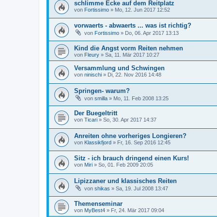
schlimme Ecke auf dem Reitplatz
von
Fortissimo
»
Mo, 12. Jun 2017 12:52
vorwaerts - abwaerts ... was ist richtig?
von
Fortissimo
»
Do, 06. Apr 2017 13:13
Kind die Angst vorm Reiten nehmen
von
Fleury
»
Sa, 11. Mär 2017 10:27
Versammlung und Schwingen
von
ninischi
»
Di, 22. Nov 2016 14:48
Springen- warum?
von
smilla
»
Mo, 11. Feb 2008 13:25
Der Buegeltritt
von
Ticari
»
So, 30. Apr 2017 14:37
Anreiten ohne vorheriges Longieren?
von
Klassikfjord
»
Fr, 16. Sep 2016 12:45
Sitz - ich brauch dringend einen Kurs!
von
Miri
»
So, 01. Feb 2009 20:05
Lipizzaner und klassisches Reiten
von
shikas
»
Sa, 19. Jul 2008 13:47
Themenseminar
von
MyBest4
»
Fr, 24. Mär 2017 09:04