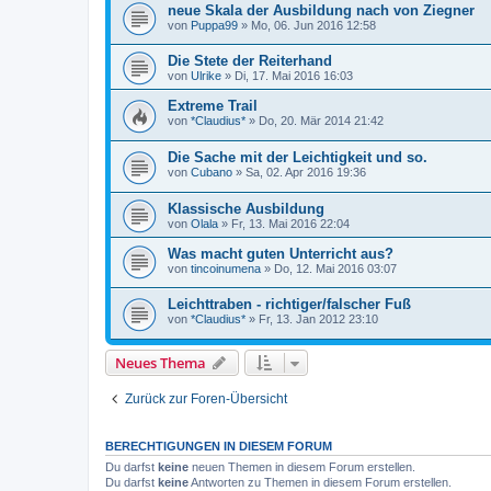
neue Skala der Ausbildung nach von Ziegner
von
Puppa99
»
Mo, 06. Jun 2016 12:58
Die Stete der Reiterhand
von
Ulrike
»
Di, 17. Mai 2016 16:03
Extreme Trail
von
*Claudius*
»
Do, 20. Mär 2014 21:42
Die Sache mit der Leichtigkeit und so.
von
Cubano
»
Sa, 02. Apr 2016 19:36
Klassische Ausbildung
von
Olala
»
Fr, 13. Mai 2016 22:04
Was macht guten Unterricht aus?
von
tincoinumena
»
Do, 12. Mai 2016 03:07
Leichttraben - richtiger/falscher Fuß
von
*Claudius*
»
Fr, 13. Jan 2012 23:10
Neues Thema
Zurück zur Foren-Übersicht
BERECHTIGUNGEN IN DIESEM FORUM
Du darfst
keine
neuen Themen in diesem Forum erstellen.
Du darfst
keine
Antworten zu Themen in diesem Forum erstellen.