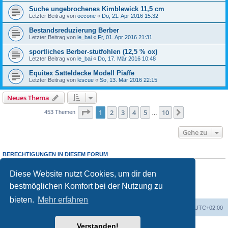
Suche ungebrochenes Kimblewick 11,5 cm
Letzter Beitrag von
oecone
«
Do, 21. Apr 2016 15:32
Bestandsreduzierung Berber
Letzter Beitrag von
le_bai
«
Fr, 01. Apr 2016 21:31
sportliches Berber-stutfohlen (12,5 % ox)
Letzter Beitrag von
le_bai
«
Do, 17. Mär 2016 10:48
Equitex Satteldecke Modell Piaffe
Letzter Beitrag von
lescue
«
So, 13. Mär 2016 22:15
Neues Thema
Seite
1
von
10
1
2
3
4
5
10
Nächste
453 Themen
…
Gehe zu
BERECHTIGUNGEN IN DIESEM FORUM
Du darfst
keine
neuen Themen in diesem Forum erstellen.
Du darfst
keine
Antworten zu Themen in diesem Forum erstellen.
Diese Website nutzt Cookies, um dir den
Du darfst deine Beiträge in diesem Forum
nicht
ändern.
bestmöglichen Komfort bei der Nutzung zu
Du darfst deine Beiträge in diesem Forum
nicht
löschen.
Du darfst
keine
Dateianhänge in diesem Forum erstellen.
bieten.
Mehr erfahren
Foren-Übersicht
Alle Zeiten sind
UTC+02:00
Verstanden!
Powered by
phpBB
® Forum Software © phpBB Limited