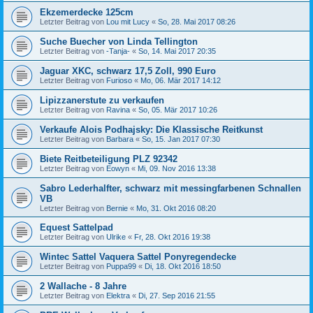
Ekzemerdecke 125cm
Letzter Beitrag von
Lou mit Lucy
«
So, 28. Mai 2017 08:26
Suche Buecher von Linda Tellington
Letzter Beitrag von
-Tanja-
«
So, 14. Mai 2017 20:35
Jaguar XKC, schwarz 17,5 Zoll, 990 Euro
Letzter Beitrag von
Furioso
«
Mo, 06. Mär 2017 14:12
Lipizzanerstute zu verkaufen
Letzter Beitrag von
Ravina
«
So, 05. Mär 2017 10:26
Verkaufe Alois Podhajsky: Die Klassische Reitkunst
Letzter Beitrag von
Barbara
«
So, 15. Jan 2017 07:30
Biete Reitbeteiligung PLZ 92342
Letzter Beitrag von
Eowyn
«
Mi, 09. Nov 2016 13:38
Sabro Lederhalfter, schwarz mit messingfarbenen Schnallen
VB
Letzter Beitrag von
Bernie
«
Mo, 31. Okt 2016 08:20
Equest Sattelpad
Letzter Beitrag von
Ulrike
«
Fr, 28. Okt 2016 19:38
Wintec Sattel Vaquera Sattel Ponyregendecke
Letzter Beitrag von
Puppa99
«
Di, 18. Okt 2016 18:50
2 Wallache - 8 Jahre
Letzter Beitrag von
Elektra
«
Di, 27. Sep 2016 21:55