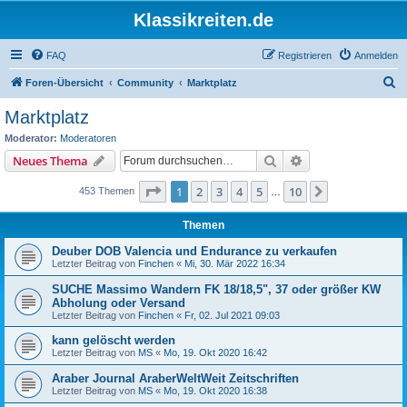
Klassikreiten.de
FAQ
Registrieren
Anmelden
S
Foren-Übersicht
Community
Marktplatz
u
Marktplatz
c
Moderator:
Moderatoren
h
Suche
Erweiterte Suche
Neues Thema
e
Seite
1
von
10
1
2
3
4
5
10
Nächste
453 Themen
…
Themen
Deuber DOB Valencia und Endurance zu verkaufen
Letzter Beitrag von
Finchen
«
Mi, 30. Mär 2022 16:34
SUCHE Massimo Wandern FK 18/18,5", 37 oder größer KW
Abholung oder Versand
Letzter Beitrag von
Finchen
«
Fr, 02. Jul 2021 09:03
kann gelöscht werden
Letzter Beitrag von
MS
«
Mo, 19. Okt 2020 16:42
Araber Journal AraberWeltWeit Zeitschriften
Letzter Beitrag von
MS
«
Mo, 19. Okt 2020 16:38