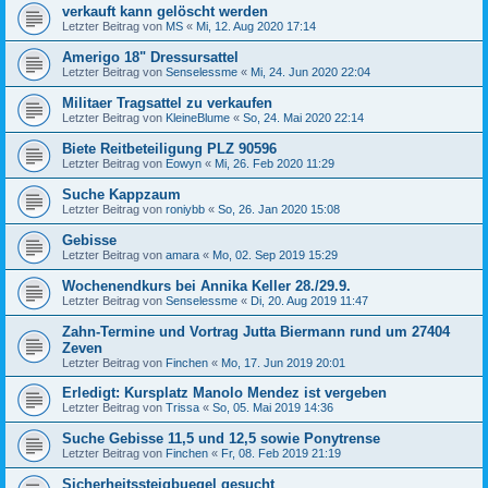
verkauft kann gelöscht werden
Letzter Beitrag von
MS
«
Mi, 12. Aug 2020 17:14
Amerigo 18" Dressursattel
Letzter Beitrag von
Senselessme
«
Mi, 24. Jun 2020 22:04
Militaer Tragsattel zu verkaufen
Letzter Beitrag von
KleineBlume
«
So, 24. Mai 2020 22:14
Biete Reitbeteiligung PLZ 90596
Letzter Beitrag von
Eowyn
«
Mi, 26. Feb 2020 11:29
Suche Kappzaum
Letzter Beitrag von
roniybb
«
So, 26. Jan 2020 15:08
Gebisse
Letzter Beitrag von
amara
«
Mo, 02. Sep 2019 15:29
Wochenendkurs bei Annika Keller 28./29.9.
Letzter Beitrag von
Senselessme
«
Di, 20. Aug 2019 11:47
Zahn-Termine und Vortrag Jutta Biermann rund um 27404
Zeven
Letzter Beitrag von
Finchen
«
Mo, 17. Jun 2019 20:01
Erledigt: Kursplatz Manolo Mendez ist vergeben
Letzter Beitrag von
Trissa
«
So, 05. Mai 2019 14:36
Suche Gebisse 11,5 und 12,5 sowie Ponytrense
Letzter Beitrag von
Finchen
«
Fr, 08. Feb 2019 21:19
Sicherheitssteigbuegel gesucht