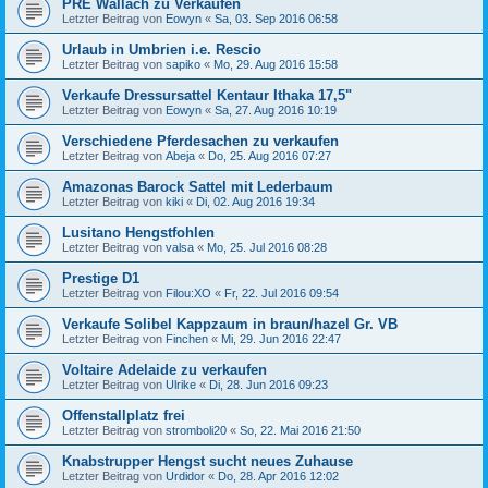
PRE Wallach zu Verkaufen
Letzter Beitrag von
Eowyn
«
Sa, 03. Sep 2016 06:58
Urlaub in Umbrien i.e. Rescio
Letzter Beitrag von
sapiko
«
Mo, 29. Aug 2016 15:58
Verkaufe Dressursattel Kentaur Ithaka 17,5"
Letzter Beitrag von
Eowyn
«
Sa, 27. Aug 2016 10:19
Verschiedene Pferdesachen zu verkaufen
Letzter Beitrag von
Abeja
«
Do, 25. Aug 2016 07:27
Amazonas Barock Sattel mit Lederbaum
Letzter Beitrag von
kiki
«
Di, 02. Aug 2016 19:34
Lusitano Hengstfohlen
Letzter Beitrag von
valsa
«
Mo, 25. Jul 2016 08:28
Prestige D1
Letzter Beitrag von
Filou:XO
«
Fr, 22. Jul 2016 09:54
Verkaufe Solibel Kappzaum in braun/hazel Gr. VB
Letzter Beitrag von
Finchen
«
Mi, 29. Jun 2016 22:47
Voltaire Adelaide zu verkaufen
Letzter Beitrag von
Ulrike
«
Di, 28. Jun 2016 09:23
Offenstallplatz frei
Letzter Beitrag von
stromboli20
«
So, 22. Mai 2016 21:50
Knabstrupper Hengst sucht neues Zuhause
Letzter Beitrag von
Urdidor
«
Do, 28. Apr 2016 12:02