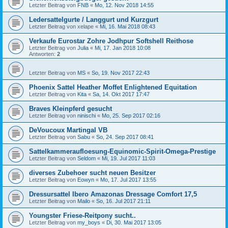
Letzter Beitrag von
FNB
«
Mo, 12. Nov 2018 14:55
Ledersattelgurte / Langgurt und Kurzgurt
Letzter Beitrag von
xelape
«
Mi, 16. Mai 2018 08:43
Verkaufe Eurostar Zohre Jodhpur Softshell Reithose
Letzter Beitrag von
Julia
«
Mi, 17. Jan 2018 10:08
Antworten:
2
Letzter Beitrag von
MS
«
So, 19. Nov 2017 22:43
Phoenix Sattel Heather Moffet Enlightened Equitation
Letzter Beitrag von
Kita
«
Sa, 14. Okt 2017 17:47
Braves Kleinpferd gesucht
Letzter Beitrag von
ninischi
«
Mo, 25. Sep 2017 02:16
DeVoucoux Martingal VB
Letzter Beitrag von
Sabu
«
So, 24. Sep 2017 08:41
Sattelkammeraufloesung-Equinomic-Spirit-Omega-Prestige
Letzter Beitrag von
Seldom
«
Mi, 19. Jul 2017 11:03
diverses Zubehoer sucht neuen Besitzer
Letzter Beitrag von
Eowyn
«
Mo, 17. Jul 2017 13:55
Dressursattel Ibero Amazonas Dressage Comfort 17,5
Letzter Beitrag von
Mailo
«
So, 16. Jul 2017 21:11
Youngster Friese-Reitpony sucht..
Letzter Beitrag von
my_boys
«
Di, 30. Mai 2017 13:05