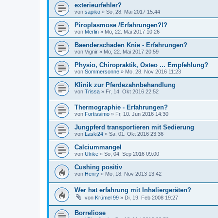
exterieurfehler?
von
sapiko
»
So, 28. Mai 2017 15:44
Piroplasmose /Erfahrungen?!?
von
Merlin
»
Mo, 22. Mai 2017 10:26
Baenderschaden Knie - Erfahrungen?
von
Vignir
»
Mo, 22. Mai 2017 20:59
Physio, Chiropraktik, Osteo ... Empfehlung?
von
Sommersonne
»
Mo, 28. Nov 2016 11:23
Klinik zur Pferdezahnbehandlung
von
Trissa
»
Fr, 14. Okt 2016 22:52
Thermographie - Erfahrungen?
von
Fortissimo
»
Fr, 10. Jun 2016 14:30
Jungpferd transportieren mit Sedierung
von
Laski24
»
Sa, 01. Okt 2016 23:36
Calciummangel
von
Ulrike
»
So, 04. Sep 2016 09:00
Cushing positiv
von
Henry
»
Mo, 18. Nov 2013 13:42
Wer hat erfahrung mit Inhaliergeräten?
von
Krümel 99
»
Di, 19. Feb 2008 19:27
Borreliose