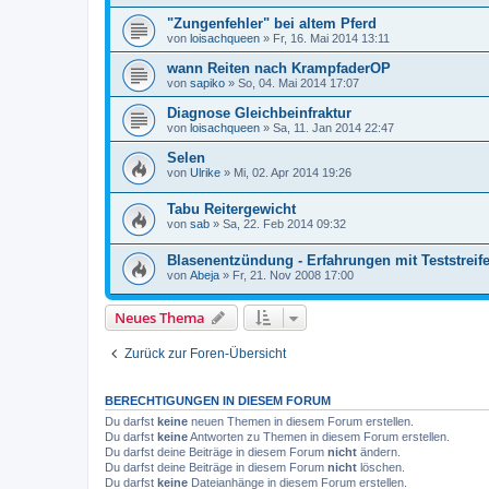
"Zungenfehler" bei altem Pferd
von
loisachqueen
»
Fr, 16. Mai 2014 13:11
wann Reiten nach KrampfaderOP
von
sapiko
»
So, 04. Mai 2014 17:07
Diagnose Gleichbeinfraktur
von
loisachqueen
»
Sa, 11. Jan 2014 22:47
Selen
von
Ulrike
»
Mi, 02. Apr 2014 19:26
Tabu Reitergewicht
von
sab
»
Sa, 22. Feb 2014 09:32
Blasenentzündung - Erfahrungen mit Teststreife
von
Abeja
»
Fr, 21. Nov 2008 17:00
Neues Thema
Zurück zur Foren-Übersicht
BERECHTIGUNGEN IN DIESEM FORUM
Du darfst
keine
neuen Themen in diesem Forum erstellen.
Du darfst
keine
Antworten zu Themen in diesem Forum erstellen.
Du darfst deine Beiträge in diesem Forum
nicht
ändern.
Du darfst deine Beiträge in diesem Forum
nicht
löschen.
Du darfst
keine
Dateianhänge in diesem Forum erstellen.