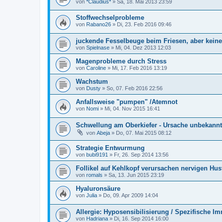
von
*Claudius*
»
Sa, 18. Mai 2013 23:59
Stoffwechselprobleme
von
Rabano26
»
Di, 23. Feb 2016 09:46
juckende Fesselbeuge beim Friesen, aber kein
von
Spielnase
»
Mi, 04. Dez 2013 12:03
Magenprobleme durch Stress
von
Caroline
»
Mi, 17. Feb 2016 13:19
Wachstum
von
Dusty
»
So, 07. Feb 2016 22:56
Anfallsweise "pumpen" /Atemnot
von
Nomi
»
Mi, 04. Nov 2015 16:41
Schwellung am Oberkiefer - Ursache unbekannt
von
Abeja
»
Do, 07. Mai 2015 08:12
Strategie Entwurmung
von
bubi9191
»
Fr, 26. Sep 2014 13:56
Follikel auf Kehlkopf verursachen nervigen Hus
von
romals
»
Sa, 13. Jun 2015 23:19
Hyaluronsäure
von
Julia
»
Do, 09. Apr 2009 14:04
Allergie: Hyposensibilisierung / Spezifische I
von
Hadriana
»
Di, 16. Sep 2014 16:00