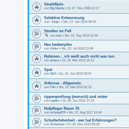
Strahlfäule
von
Big Mama
»
Di, 07. Nov 2006 13:17
Selektive Entwurmung
von
-Tanja-
»
Mo, 13. Jan 2014 08:34
Streifen im Fell
von
bea
»
Mo, 03. Sep 2018 22:40
Heu bedampfen
von
Ulrike
»
Mo, 23. Jul 2018 22:40
Hufeisen... ich weiß auch nicht was tun.
von
amara
»
Di, 19. Mär 2013 16:10
Spat
von
Stef
»
Do, 10. Jun 2010 09:47
Arthrose - Allgemein
von
Filzi
»
Mo, 10. Mai 2010 02:25
rippenprellung (mensch) und reiten
von
sapiko
»
Di, 09. Jun 2015 17:24
Hufpfleger Raum 76
von
schnupfi78
»
Mo, 07. Aug 2017 10:44
Schulterlahmheit - wer hat Erfahrungen?
von
Schennue
»
Fr, 23. Dez 2016 08:20