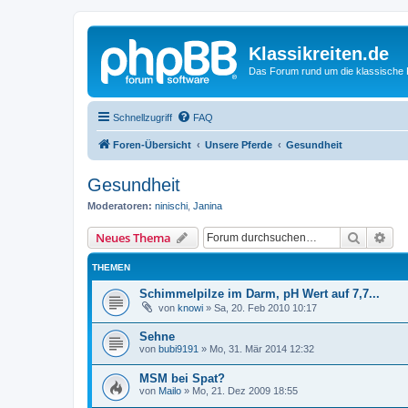
Klassikreiten.de
Das Forum rund um die klassische 
Schnellzugriff
FAQ
Foren-Übersicht
Unsere Pferde
Gesundheit
Gesundheit
Moderatoren:
ninischi
,
Janina
Suche
Erw
Neues Thema
THEMEN
Schimmelpilze im Darm, pH Wert auf 7,7...
von
knowi
»
Sa, 20. Feb 2010 10:17
Sehne
von
bubi9191
»
Mo, 31. Mär 2014 12:32
MSM bei Spat?
von
Mailo
»
Mo, 21. Dez 2009 18:55