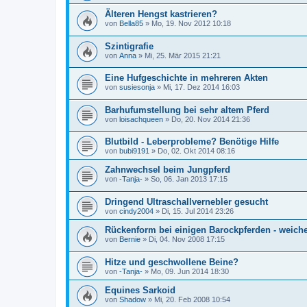
Älteren Hengst kastrieren?
von
Bella85
»
Mo, 19. Nov 2012 10:18
Szintigrafie
von
Anna
»
Mi, 25. Mär 2015 21:21
Eine Hufgeschichte in mehreren Akten
von
susiesonja
»
Mi, 17. Dez 2014 16:03
Barhufumstellung bei sehr altem Pferd
von
loisachqueen
»
Do, 20. Nov 2014 21:36
Blutbild - Leberprobleme? Benötige Hilfe
von
bubi9191
»
Do, 02. Okt 2014 08:16
Zahnwechsel beim Jungpferd
von
-Tanja-
»
So, 06. Jan 2013 17:15
Dringend Ultraschallvernebler gesucht
von
cindy2004
»
Di, 15. Jul 2014 23:26
Rückenform bei einigen Barockpferden - weich
von
Bernie
»
Di, 04. Nov 2008 17:15
Hitze und geschwollene Beine?
von
-Tanja-
»
Mo, 09. Jun 2014 18:30
Equines Sarkoid
von
Shadow
»
Mi, 20. Feb 2008 10:54