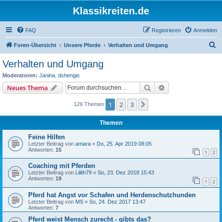
Klassikreiten.de
FAQ
Registrieren
Anmelden
S
Foren-Übersicht
Unsere Pferde
Verhalten und Umgang
u
Verhalten und Umgang
c
Moderatoren:
Janina
,
dshengis
h
Suche
Erweiterte Suche
Neues Thema
e
1
2
3
Nächste
126 Themen
Themen
Feine Hilfen
Letzter Beitrag von
amara
«
Do, 25. Apr 2019 08:05
Antworten:
15
1
2
Coaching mit Pferden
Letzter Beitrag von
Lilith79
«
So, 23. Dez 2018 15:43
Antworten:
19
1
2
Pferd hat Angst vor Schafen und Herdenschutzhunden
Letzter Beitrag von
MS
«
So, 24. Dez 2017 13:47
Antworten:
7
Pferd weist Mensch zurecht - gibts das?