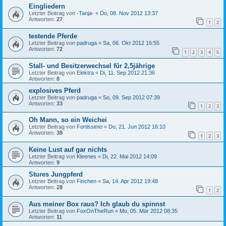
Eingliedern
Letzter Beitrag von
-Tanja-
«
Do, 08. Nov 2012 13:37
Antworten:
27
1
2
testende Pferde
Letzter Beitrag von
padruga
«
Sa, 06. Okt 2012 16:55
Antworten:
72
1
2
3
4
5
Stall- und Besitzerwechsel für 2,5jährige
Letzter Beitrag von
Elektra
«
Di, 11. Sep 2012 21:36
Antworten:
8
explosives Pferd
Letzter Beitrag von
padruga
«
So, 09. Sep 2012 07:39
Antworten:
33
1
2
3
Oh Mann, so ein Weichei
Letzter Beitrag von
Fortissimo
«
Do, 21. Jun 2012 16:10
Antworten:
38
1
2
3
Keine Lust auf gar nichts
Letzter Beitrag von
Kleenes
«
Di, 22. Mai 2012 14:09
Antworten:
9
Stures Jungpferd
Letzter Beitrag von
Finchen
«
Sa, 14. Apr 2012 19:48
Antworten:
28
1
2
Aus meiner Box raus? Ich glaub du spinnst
Letzter Beitrag von
FoxOnTheRun
«
Mo, 05. Mär 2012 08:35
Antworten:
11