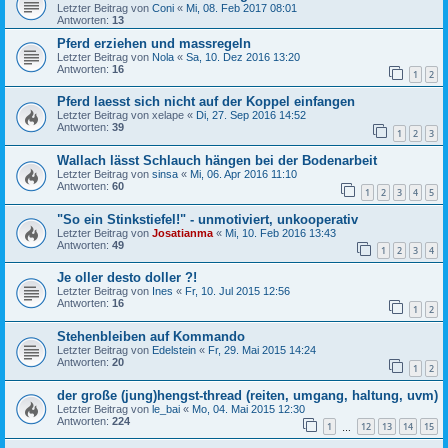
Letzter Beitrag von
Coni
«
Mi, 08. Feb 2017 08:01
Antworten:
13
Pferd erziehen und massregeln
Letzter Beitrag von
Nola
«
Sa, 10. Dez 2016 13:20
Antworten:
16
1
2
Pferd laesst sich nicht auf der Koppel einfangen
Letzter Beitrag von
xelape
«
Di, 27. Sep 2016 14:52
Antworten:
39
1
2
3
Wallach lässt Schlauch hängen bei der Bodenarbeit
Letzter Beitrag von
sinsa
«
Mi, 06. Apr 2016 11:10
Antworten:
60
1
2
3
4
5
"So ein Stinkstiefel!" - unmotiviert, unkooperativ
Letzter Beitrag von
Josatianma
«
Mi, 10. Feb 2016 13:43
Antworten:
49
1
2
3
4
Je oller desto doller ?!
Letzter Beitrag von
Ines
«
Fr, 10. Jul 2015 12:56
Antworten:
16
1
2
Stehenbleiben auf Kommando
Letzter Beitrag von
Edelstein
«
Fr, 29. Mai 2015 14:24
Antworten:
20
1
2
der große (jung)hengst-thread (reiten, umgang, haltung, uvm)
Letzter Beitrag von
le_bai
«
Mo, 04. Mai 2015 12:30
Antworten:
224
1
12
13
14
15
…