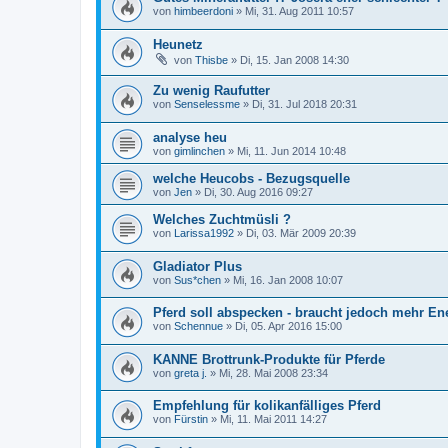
von
himbeerdoni
»
Mi, 31. Aug 2011 10:57
Heunetz
von
Thisbe
»
Di, 15. Jan 2008 14:30
Zu wenig Raufutter
von
Senselessme
»
Di, 31. Jul 2018 20:31
analyse heu
von
gimlinchen
»
Mi, 11. Jun 2014 10:48
welche Heucobs - Bezugsquelle
von
Jen
»
Di, 30. Aug 2016 09:27
Welches Zuchtmüsli ?
von
Larissa1992
»
Di, 03. Mär 2009 20:39
Gladiator Plus
von
Sus*chen
»
Mi, 16. Jan 2008 10:07
Pferd soll abspecken - braucht jedoch mehr En
von
Schennue
»
Di, 05. Apr 2016 15:00
KANNE Brottrunk-Produkte für Pferde
von
greta j.
»
Mi, 28. Mai 2008 23:34
Empfehlung für kolikanfälliges Pferd
von
Fürstin
»
Mi, 11. Mai 2011 14:27