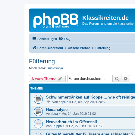
Klassikreiten.de
Das Forum rund um die klassische 
Schnellzugriff
FAQ
Foren-Übersicht
Unsere Pferde
Fütterung
Fütterung
Moderator:
susiesonja
Suche
Erw
Neues Thema
THEMEN
Schwimmertränken auf Koppel... wie oft reinig
von
sapiko
»
Do, 09. Sep 2021 20:32
Heuanalyse
von
bea
»
Mo, 14. Jan 2019 21:02
Heuverbrauch im Offenstall
von
Puppa99
»
Do, 27. Dez 2018 11:56
Gutes Mineralfutter !? Josera eher schlechter ?