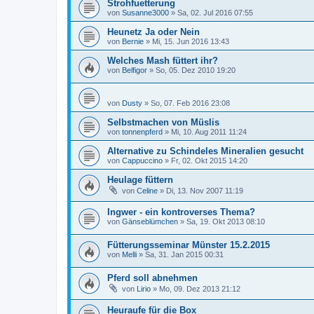
Strohfuetterung
von
Susanne3000
»
Sa, 02. Jul 2016 07:55
Heunetz Ja oder Nein
von
Bernie
»
Mi, 15. Jun 2016 13:43
Welches Mash füttert ihr?
von
Belfigor
»
So, 05. Dez 2010 19:20
von
Dusty
»
So, 07. Feb 2016 23:08
Selbstmachen von Müslis
von
tonnenpferd
»
Mi, 10. Aug 2011 11:24
Alternative zu Schindeles Mineralien gesucht
von
Cappuccino
»
Fr, 02. Okt 2015 14:20
Heulage füttern
von
Celine
»
Di, 13. Nov 2007 11:19
Ingwer - ein kontroverses Thema?
von
Gänseblümchen
»
Sa, 19. Okt 2013 08:10
Fütterungsseminar Münster 15.2.2015
von
Melli
»
Sa, 31. Jan 2015 00:31
Pferd soll abnehmen
von
Lirio
»
Mo, 09. Dez 2013 21:12
Heuraufe für die Box