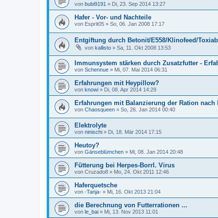
von
bubi9191
»
Di, 23. Sep 2014 13:27
Hafer - Vor- und Nachteile
von
Esprit05
»
So, 06. Jan 2008 17:17
Entgiftung durch Betonit/E558/Klinofeed/Toxi
von
kallisto
»
Sa, 11. Okt 2008 13:53
Immunsystem stärken durch Zusatzfutter - Erf
von
Schennue
»
Mi, 07. Mai 2014 06:31
Erfahrungen mit Heypillow?
von
knowi
»
Di, 08. Apr 2014 14:29
Erfahrungen mit Balanzierung der Ration nach 
von
Chaosqueen
»
So, 26. Jan 2014 00:40
Elektrolyte
von
ninischi
»
Di, 18. Mär 2014 17:15
Heutoy?
von
Gänseblümchen
»
Mi, 08. Jan 2014 20:48
Fütterung bei Herpes-Borrl. Virus
von
Cruzado8
»
Mo, 24. Okt 2011 12:46
Haferquetsche
von
-Tanja-
»
Mi, 16. Okt 2013 21:04
die Berechnung von Futterrationen ...
von
le_bai
»
Mi, 13. Nov 2013 11:01