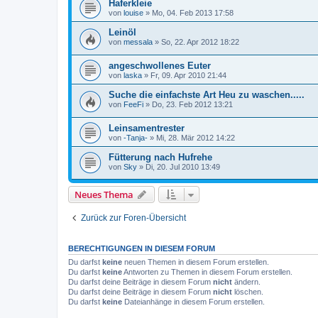
Haferkleie
von
louise
»
Mo, 04. Feb 2013 17:58
Leinöl
von
messala
»
So, 22. Apr 2012 18:22
angeschwollenes Euter
von
laska
»
Fr, 09. Apr 2010 21:44
Suche die einfachste Art Heu zu waschen.....
von
FeeFi
»
Do, 23. Feb 2012 13:21
Leinsamentrester
von
-Tanja-
»
Mi, 28. Mär 2012 14:22
Fütterung nach Hufrehe
von
Sky
»
Di, 20. Jul 2010 13:49
Neues Thema
Zurück zur Foren-Übersicht
BERECHTIGUNGEN IN DIESEM FORUM
Du darfst
keine
neuen Themen in diesem Forum erstellen.
Du darfst
keine
Antworten zu Themen in diesem Forum erstellen.
Du darfst deine Beiträge in diesem Forum
nicht
ändern.
Du darfst deine Beiträge in diesem Forum
nicht
löschen.
Du darfst
keine
Dateianhänge in diesem Forum erstellen.