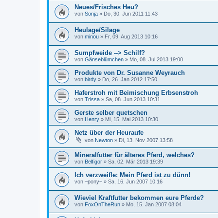
Neues/Frisches Heu?
von
Sonja
»
Do, 30. Jun 2011 11:43
Heulage/Silage
von
minou
»
Fr, 09. Aug 2013 10:16
Sumpfweide --> Schilf?
von
Gänseblümchen
»
Mo, 08. Jul 2013 19:00
Produkte von Dr. Susanne Weyrauch
von
birdy
»
Do, 26. Jan 2012 17:50
Haferstroh mit Beimischung Erbsenstroh
von
Trissa
»
Sa, 08. Jun 2013 10:31
Gerste selber quetschen
von
Henry
»
Mi, 15. Mai 2013 10:30
Netz über der Heuraufe
von
Newton
»
Di, 13. Nov 2007 13:58
Mineralfutter für älteres Pferd, welches?
von
Belfigor
»
Sa, 02. Mär 2013 19:39
Ich verzweifle: Mein Pferd ist zu dünn!
von
~pony~
»
Sa, 16. Jun 2007 10:16
Wieviel Kraftfutter bekommen eure Pferde?
von
FoxOnTheRun
»
Mo, 15. Jan 2007 08:04