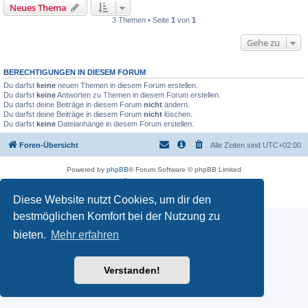
Neues Thema
3 Themen • Seite
1
von
1
Gehe zu
BERECHTIGUNGEN IN DIESEM FORUM
Du darfst
keine
neuen Themen in diesem Forum erstellen.
Du darfst
keine
Antworten zu Themen in diesem Forum erstellen.
Du darfst deine Beiträge in diesem Forum
nicht
ändern.
Du darfst deine Beiträge in diesem Forum
nicht
löschen.
Du darfst
keine
Dateianhänge in diesem Forum erstellen.
Foren-Übersicht
Alle Zeiten sind
UTC+02:00
Powered by
phpBB
® Forum Software © phpBB Limited
Deutsche Übersetzung durch
phpBB.de
Datenschutz
|
Nutzungsbedingungen
Diese Website nutzt Cookies, um dir den
bestmöglichen Komfort bei der Nutzung zu
bieten.
Mehr erfahren
Verstanden!