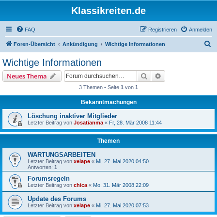
Klassikreiten.de
FAQ
Registrieren
Anmelden
S
Foren-Übersicht
Ankündigung
Wichtige Informationen
u
Wichtige Informationen
c
Suche
Erweiterte Suche
Neues Thema
h
3 Themen • Seite
1
von
1
e
Bekanntmachungen
Löschung inaktiver Mitglieder
Letzter Beitrag von
Josatianma
«
Fr, 28. Mär 2008 11:44
Themen
WARTUNGSARBEITEN
Letzter Beitrag von
xelape
«
Mi, 27. Mai 2020 04:50
Antworten:
1
Forumsregeln
Letzter Beitrag von
chica
«
Mo, 31. Mär 2008 22:09
Update des Forums
Letzter Beitrag von
xelape
«
Mi, 27. Mai 2020 07:53