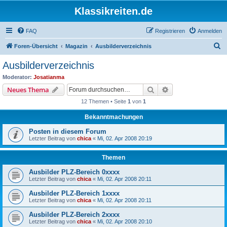
Klassikreiten.de
FAQ
Registrieren
Anmelden
S
Foren-Übersicht
Magazin
Ausbilderverzeichnis
u
Ausbilderverzeichnis
c
Moderator:
Josatianma
h
Suche
Erweiterte Suche
Neues Thema
e
12 Themen • Seite
1
von
1
Bekanntmachungen
Posten in diesem Forum
Letzter Beitrag von
chica
«
Mi, 02. Apr 2008 20:19
Themen
Ausbilder PLZ-Bereich 0xxxx
Letzter Beitrag von
chica
«
Mi, 02. Apr 2008 20:11
Ausbilder PLZ-Bereich 1xxxx
Letzter Beitrag von
chica
«
Mi, 02. Apr 2008 20:11
Ausbilder PLZ-Bereich 2xxxx
Letzter Beitrag von
chica
«
Mi, 02. Apr 2008 20:10