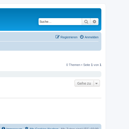
Suche
Erweiterte Suche
Registrieren
Anmelden
0 Themen • Seite
1
von
1
Gehe zu