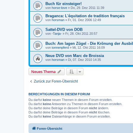
Buch für einsteiger!
von
horse-love
»
Do, 29. Dez 2011 11:39
Braganca: L'équitation de tradition français
von
horsman
»
Fr, 01. Dez 2006 12:49
Sattel-DVD von DOB
von
-Tanja-
»
Fr, 28. Okt 2011 20:57
Buch: Am lagen Zügel - Die Krönung der Ausbi
von
tonnenpferd
»
Mi, 12. Okt 2011 16:09
Neue DVD von Marc de Broissia
von
horsman
»
Di, 07. Dez 2010 14:35
Neues Thema
Zurück zur Foren-Übersicht
BERECHTIGUNGEN IN DIESEM FORUM
Du darfst
keine
neuen Themen in diesem Forum erstellen.
Du darfst
keine
Antworten zu Themen in diesem Forum erstellen.
Du darfst deine Beiträge in diesem Forum
nicht
ändern.
Du darfst deine Beiträge in diesem Forum
nicht
löschen.
Du darfst
keine
Dateianhänge in diesem Forum erstellen.
Foren-Übersicht