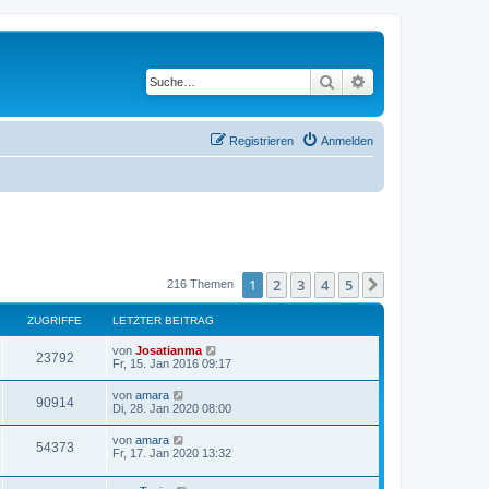
Suche
Erweiterte Suche
Registrieren
Anmelden
1
2
3
4
5
Nächste
216 Themen
ZUGRIFFE
LETZTER BEITRAG
L
von
Josatianma
Z
23792
e
Fr, 15. Jan 2016 09:17
t
u
z
L
von
amara
Z
90914
t
e
Di, 28. Jan 2020 08:00
g
e
t
r
u
z
L
von
amara
r
B
Z
54373
t
e
Fr, 17. Jan 2020 13:32
e
g
e
t
i
i
r
u
z
t
r
B