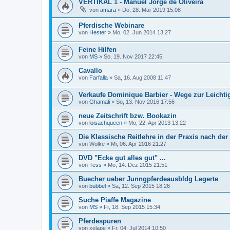
VERTIKAL 1 - Manuel Jorge de Oliveira
von
amara
»
Do, 28. Mär 2019 15:08
Pferdische Webinare
von
Hester
»
Mo, 02. Jun 2014 13:27
Feine Hilfen
von
MS
»
So, 19. Nov 2017 22:45
Cavallo
von
Farfalla
»
Sa, 16. Aug 2008 11:47
Verkaufe Dominique Barbier - Wege zur Leichtig
von
Ghamali
»
So, 13. Nov 2016 17:56
neue Zeitschrift bzw. Bookazin
von
loisachqueen
»
Mo, 22. Apr 2013 13:22
Die Klassische Reitlehre in der Praxis nach der
von
Wolke
»
Mi, 06. Apr 2016 21:27
DVD "Ecke gut alles gut" ...
von
Tess
»
Mo, 14. Dez 2015 21:51
Buecher ueber Junngpferdeausbldg Legerte
von
bubbel
»
Sa, 12. Sep 2015 18:26
Suche Piaffe Magazine
von
MS
»
Fr, 18. Sep 2015 15:34
Pferdespuren
von
xelape
»
Fr, 04. Jul 2014 10:50