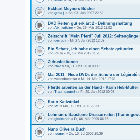
von
knowi
»
Sa, 14. Jan 2012 19:10
Eckhart Meyners-Bücher
von
greta j.
»
So, 03. Jun 2007 22:52
DVD Reiten gut erklärt 2 - Dehnungshaltung
von
Alix_ludivine
»
Do, 29. Mär 2012 11:02
Zeitschrift "Mein Pferd" Juli 2012: Seitengänge
von
gerrudy
»
Mi, 27. Jun 2012 12:09
Ein Schatz, ich habe einen Schatz gefunden
von
Paula
»
Mi, 16. Mai 2012 11:28
Zirkuslektionen
von
Nike
»
Sa, 11. Dez 2010 00:13
Mai 2011 - Neue DVDs der Schule der Légèreté 
von
weltenbummler
»
Mi, 14. Mär 2012 17:31
Pferde arbeiten an der Hand - Karin Heß-Müller
von
Traumdauterin
»
Fr, 20. Jan 2012 00:08
Karin Kattwinkel
von
MS
»
Mo, 05. Dez 2011 22:33
Lehmann: Bausteine Dressurreiten (Trainingsweg
von
gimlinchen
»
Fr, 06. Mär 2009 06:15
Nuno Oliveira Buch
von
Isomer
»
Do, 10. Jul 2008 20:39