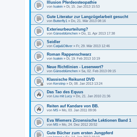
Illusion Pferdeosteopathie
von
Isalein
»
Di, 15. Jan 2013 15:53
Gute Literatur zur Langzügelarbeit gesucht
von
Butterfly1
»
Do, 21. Mär 2013 08:16
Exterieurbeurteilung?
von
Gänseblümchen
»
Do, 11. Apr 2013 17:38
Seidler
von
Catja&Olliver
»
Fr, 29. Mär 2013 12:46
Roman Rappenschwarz
von
Isalein
»
Di, 19. Feb 2013 10:19
Neue Richtlinien - Lesenwert?
von
Gänseblümchen
»
Sa, 02. Feb 2013 09:15
Klassische Reikunst DVD
von
Kerstinp
»
Di, 08. Jan 2013 13:24
Das Tao des Equus
von
Lou mit Lucy
»
Do, 21. Jan 2010 21:36
Reiten auf Kandare von BB.
von
MS
»
Mo, 03. Jan 2011 09:06
Eva Wiemers Zirzensische Lektionen Band 1
von
MS
»
Mo, 24. Dez 2012 20:52
Gute Bücher zum ersten Jungpferd