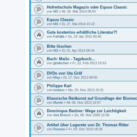
Hofreitschule Magazin oder Equus Classic
von
MS
»
Mi, 26. Mär 2014 08:54
Equus Classic
von
MS
»
Di, 27. Mai 2014 22:22
Gute kostenlos erhältliche Literatur?!
von
Farfalla
»
So, 24. Apr 2011 00:40
Bitte löschen
von
MS
»
Di, 01. Apr 2014 09:44
Buch: Mailo - Tagebuch...
von
gimlinchen
»
Fr, 22. Feb 2013 15:53
DVDs von Uta Gräf
von
Meg
»
Di, 17. Dez 2013 09:00
Philippe Karl
von
lusitano
»
Mo, 25. Nov 2013 20:31
Klassische Reitkunst auf Grundlage der Biome
von
Mumin
»
Mi, 06. Nov 2013 19:57
Dominique Barbier: Wege zur Leichtigkeit
von
Sea Breeze
»
So, 08. Nov 2009 22:08
Artikel über Legerete von Dr. Thomas Ritter
von
Rosana
»
Fr, 03. Dez 2010 18:39