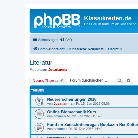
Klassikreiten.de
Das Forum rund um die klassische 
Schnellzugriff
FAQ
Foren-Übersicht
Klassische Reitkunst
Literatur
Literatur
Moderator:
Josatianma
Suche
Erw
Neues Thema
THEMEN
Neuererscheinungen 2016
von
Josatianma
»
Fr, 15. Jan 2016 08:06
Online Biomechanik Kurs
von
amara
»
Mi, 22. Jan 2020 11:32
Fund im Zeitschriftenregal: Bookazin ReitKultu
von
oecone
»
Di, 20. Dez 2016 14:42