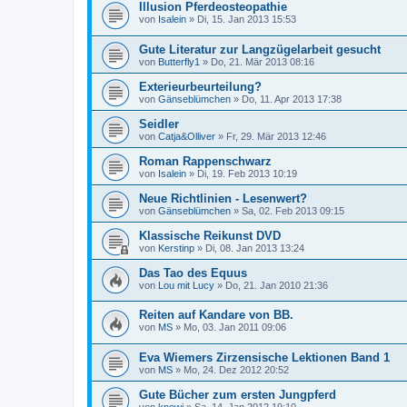
Illusion Pferdeosteopathie
von
Isalein
»
Di, 15. Jan 2013 15:53
Gute Literatur zur Langzügelarbeit gesucht
von
Butterfly1
»
Do, 21. Mär 2013 08:16
Exterieurbeurteilung?
von
Gänseblümchen
»
Do, 11. Apr 2013 17:38
Seidler
von
Catja&Olliver
»
Fr, 29. Mär 2013 12:46
Roman Rappenschwarz
von
Isalein
»
Di, 19. Feb 2013 10:19
Neue Richtlinien - Lesenwert?
von
Gänseblümchen
»
Sa, 02. Feb 2013 09:15
Klassische Reikunst DVD
von
Kerstinp
»
Di, 08. Jan 2013 13:24
Das Tao des Equus
von
Lou mit Lucy
»
Do, 21. Jan 2010 21:36
Reiten auf Kandare von BB.
von
MS
»
Mo, 03. Jan 2011 09:06
Eva Wiemers Zirzensische Lektionen Band 1
von
MS
»
Mo, 24. Dez 2012 20:52
Gute Bücher zum ersten Jungpferd