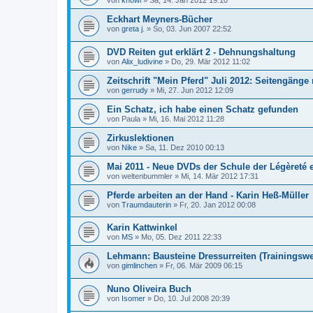
von
knowi
»
Sa, 14. Jan 2012 19:10
Eckhart Meyners-Bücher
von
greta j.
»
So, 03. Jun 2007 22:52
DVD Reiten gut erklärt 2 - Dehnungshaltung
von
Alix_ludivine
»
Do, 29. Mär 2012 11:02
Zeitschrift "Mein Pferd" Juli 2012: Seitengänge
von
gerrudy
»
Mi, 27. Jun 2012 12:09
Ein Schatz, ich habe einen Schatz gefunden
von
Paula
»
Mi, 16. Mai 2012 11:28
Zirkuslektionen
von
Nike
»
Sa, 11. Dez 2010 00:13
Mai 2011 - Neue DVDs der Schule der Légèreté 
von
weltenbummler
»
Mi, 14. Mär 2012 17:31
Pferde arbeiten an der Hand - Karin Heß-Müller
von
Traumdauterin
»
Fr, 20. Jan 2012 00:08
Karin Kattwinkel
von
MS
»
Mo, 05. Dez 2011 22:33
Lehmann: Bausteine Dressurreiten (Trainingsweg
von
gimlinchen
»
Fr, 06. Mär 2009 06:15
Nuno Oliveira Buch
von
Isomer
»
Do, 10. Jul 2008 20:39