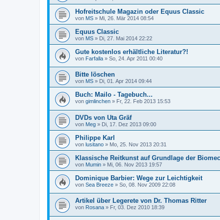
Hofreitschule Magazin oder Equus Classic
von
MS
»
Mi, 26. Mär 2014 08:54
Equus Classic
von
MS
»
Di, 27. Mai 2014 22:22
Gute kostenlos erhältliche Literatur?!
von
Farfalla
»
So, 24. Apr 2011 00:40
Bitte löschen
von
MS
»
Di, 01. Apr 2014 09:44
Buch: Mailo - Tagebuch...
von
gimlinchen
»
Fr, 22. Feb 2013 15:53
DVDs von Uta Gräf
von
Meg
»
Di, 17. Dez 2013 09:00
Philippe Karl
von
lusitano
»
Mo, 25. Nov 2013 20:31
Klassische Reitkunst auf Grundlage der Biome
von
Mumin
»
Mi, 06. Nov 2013 19:57
Dominique Barbier: Wege zur Leichtigkeit
von
Sea Breeze
»
So, 08. Nov 2009 22:08
Artikel über Legerete von Dr. Thomas Ritter
von
Rosana
»
Fr, 03. Dez 2010 18:39