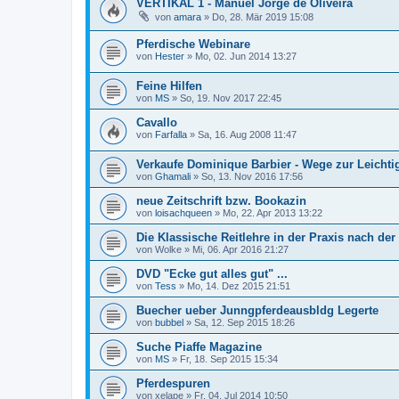
VERTIKAL 1 - Manuel Jorge de Oliveira
von
amara
»
Do, 28. Mär 2019 15:08
Pferdische Webinare
von
Hester
»
Mo, 02. Jun 2014 13:27
Feine Hilfen
von
MS
»
So, 19. Nov 2017 22:45
Cavallo
von
Farfalla
»
Sa, 16. Aug 2008 11:47
Verkaufe Dominique Barbier - Wege zur Leichtig
von
Ghamali
»
So, 13. Nov 2016 17:56
neue Zeitschrift bzw. Bookazin
von
loisachqueen
»
Mo, 22. Apr 2013 13:22
Die Klassische Reitlehre in der Praxis nach der
von
Wolke
»
Mi, 06. Apr 2016 21:27
DVD "Ecke gut alles gut" ...
von
Tess
»
Mo, 14. Dez 2015 21:51
Buecher ueber Junngpferdeausbldg Legerte
von
bubbel
»
Sa, 12. Sep 2015 18:26
Suche Piaffe Magazine
von
MS
»
Fr, 18. Sep 2015 15:34
Pferdespuren
von
xelape
»
Fr, 04. Jul 2014 10:50