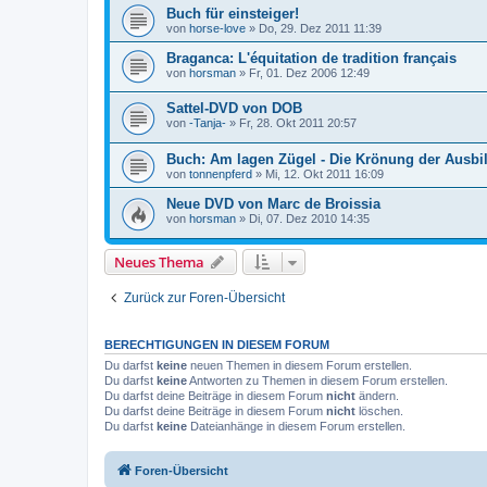
Buch für einsteiger!
von
horse-love
»
Do, 29. Dez 2011 11:39
Braganca: L'équitation de tradition français
von
horsman
»
Fr, 01. Dez 2006 12:49
Sattel-DVD von DOB
von
-Tanja-
»
Fr, 28. Okt 2011 20:57
Buch: Am lagen Zügel - Die Krönung der Ausbi
von
tonnenpferd
»
Mi, 12. Okt 2011 16:09
Neue DVD von Marc de Broissia
von
horsman
»
Di, 07. Dez 2010 14:35
Neues Thema
Zurück zur Foren-Übersicht
BERECHTIGUNGEN IN DIESEM FORUM
Du darfst
keine
neuen Themen in diesem Forum erstellen.
Du darfst
keine
Antworten zu Themen in diesem Forum erstellen.
Du darfst deine Beiträge in diesem Forum
nicht
ändern.
Du darfst deine Beiträge in diesem Forum
nicht
löschen.
Du darfst
keine
Dateianhänge in diesem Forum erstellen.
Foren-Übersicht