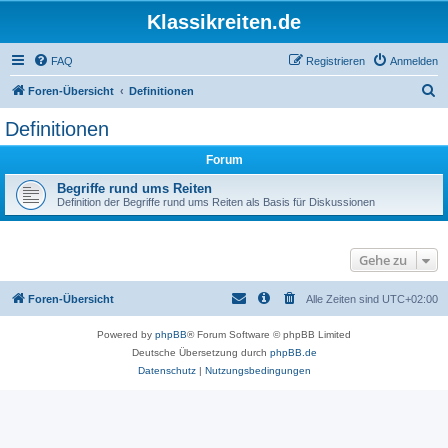
Klassikreiten.de
FAQ
Registrieren
Anmelden
S
Foren-Übersicht
Definitionen
u
Definitionen
c
Forum
h
e
Begriffe rund ums Reiten
Definition der Begriffe rund ums Reiten als Basis für Diskussionen
Gehe zu
Foren-Übersicht
Alle Zeiten sind
UTC+02:00
Powered by
phpBB
® Forum Software © phpBB Limited
Deutsche Übersetzung durch
phpBB.de
Datenschutz
|
Nutzungsbedingungen