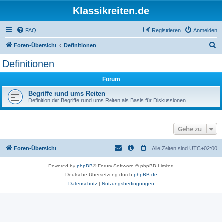
Klassikreiten.de
FAQ
Registrieren
Anmelden
S
Foren-Übersicht
Definitionen
u
Definitionen
c
Forum
h
e
Begriffe rund ums Reiten
Definition der Begriffe rund ums Reiten als Basis für Diskussionen
Gehe zu
Foren-Übersicht
Alle Zeiten sind
UTC+02:00
Powered by
phpBB
® Forum Software © phpBB Limited
Deutsche Übersetzung durch
phpBB.de
Datenschutz
|
Nutzungsbedingungen