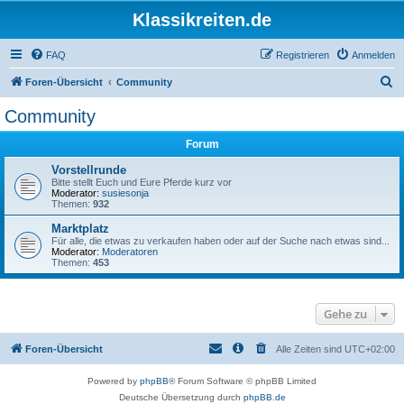
Klassikreiten.de
FAQ
Registrieren
Anmelden
S
Foren-Übersicht
Community
u
Community
c
Forum
h
e
Vorstellrunde
Bitte stellt Euch und Eure Pferde kurz vor
Moderator:
susiesonja
Themen:
932
Marktplatz
Für alle, die etwas zu verkaufen haben oder auf der Suche nach etwas sind...
Moderator:
Moderatoren
Themen:
453
Gehe zu
Foren-Übersicht
Alle Zeiten sind
UTC+02:00
Powered by
phpBB
® Forum Software © phpBB Limited
Deutsche Übersetzung durch
phpBB.de