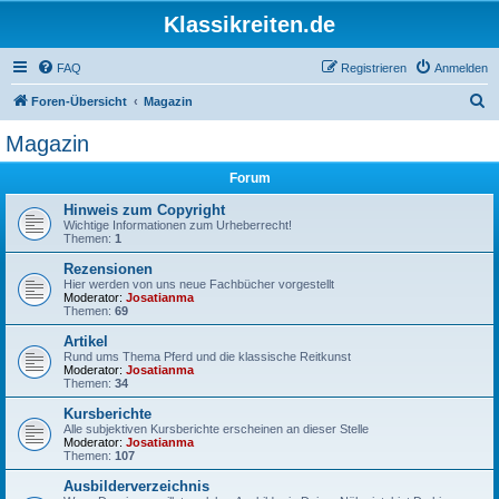
Klassikreiten.de
FAQ
Registrieren
Anmelden
S
Foren-Übersicht
Magazin
u
Magazin
c
Forum
h
e
Hinweis zum Copyright
Wichtige Informationen zum Urheberrecht!
Themen:
1
Rezensionen
Hier werden von uns neue Fachbücher vorgestellt
Moderator:
Josatianma
Themen:
69
Artikel
Rund ums Thema Pferd und die klassische Reitkunst
Moderator:
Josatianma
Themen:
34
Kursberichte
Alle subjektiven Kursberichte erscheinen an dieser Stelle
Moderator:
Josatianma
Themen:
107
Ausbilderverzeichnis