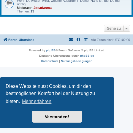
Wenn Du wissen willst, welcher Ausbilder in Deiner Nähe ist, bist Du hier
richtig.
Moderator:
Josatianma
Themen:
13
Gehe zu
Foren-Übersicht
Alle Zeiten sind
UTC+02:00
Powered by
phpBB
® Forum Software © phpBB Limited
Deutsche Übersetzung durch
phpBB.de
Datenschutz
|
Nutzungsbedingungen
Diese Website nutzt Cookies, um dir den
bestmöglichen Komfort bei der Nutzung zu
bieten.
Mehr erfahren
Verstanden!