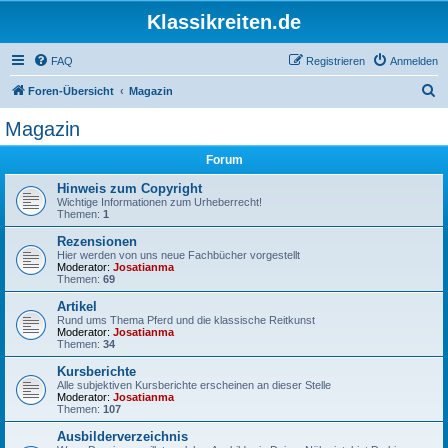
Klassikreiten.de
FAQ
Registrieren
Anmelden
S
Foren-Übersicht
Magazin
u
Magazin
c
Forum
h
e
Hinweis zum Copyright
Wichtige Informationen zum Urheberrecht!
Themen:
1
Rezensionen
Hier werden von uns neue Fachbücher vorgestellt
Moderator:
Josatianma
Themen:
69
Artikel
Rund ums Thema Pferd und die klassische Reitkunst
Moderator:
Josatianma
Themen:
34
Kursberichte
Alle subjektiven Kursberichte erscheinen an dieser Stelle
Moderator:
Josatianma
Themen:
107
Ausbilderverzeichnis