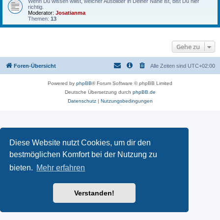
Wenn Du wissen willst, welcher Ausbilder in Deiner Nähe ist, bist Du hier
richtig.
Moderator:
Josatianma
Themen:
13
Gehe zu
Foren-Übersicht
Alle Zeiten sind
UTC+02:00
Powered by
phpBB
® Forum Software © phpBB Limited
Deutsche Übersetzung durch
phpBB.de
Datenschutz
|
Nutzungsbedingungen
Diese Website nutzt Cookies, um dir den
bestmöglichen Komfort bei der Nutzung zu
bieten.
Mehr erfahren
Verstanden!