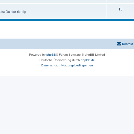
n
m
h
e
e
T
13
ist Du hier richtig.
n
m
h
e
e
n
m
e
Kontakt
n
Powered by
phpBB
® Forum Software © phpBB Limited
Deutsche Übersetzung durch
phpBB.de
Datenschutz
|
Nutzungsbedingungen