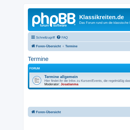
Klassikreiten.de
Das Forum rund um die klassische 
Schnellzugriff
FAQ
Foren-Übersicht
Termine
Termine
FORUM
Termine allgemein
Hier findet ihr die Infos zu Kursen/Events, die regelmäßig 
Moderator:
Josatianma
Foren-Übersicht