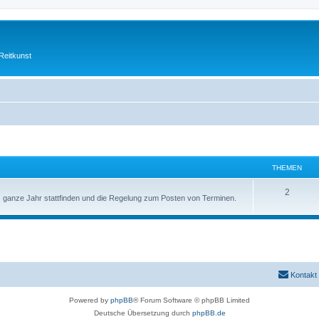
Reitkunst
THEMEN
T
2
das ganze Jahr stattfinden und die Regelung zum Posten von Terminen.
h
e
m
e
Kontakt
n
Powered by
phpBB
® Forum Software © phpBB Limited
Deutsche Übersetzung durch
phpBB.de