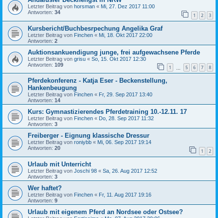
Letzter Beitrag von
horsman
«
Mi, 27. Dez 2017 11:00
Antworten:
34
1
2
3
Kursbericht/Buchbesrpechung Angelika Graf
Letzter Beitrag von
Finchen
«
Mi, 18. Okt 2017 22:00
Antworten:
2
Auktionsankuendigung junge, frei aufgewachsene Pferde
Letzter Beitrag von
grisu
«
So, 15. Okt 2017 12:30
Antworten:
109
1
5
6
7
8
…
Pferdekonferenz - Katja Eser - Beckenstellung,
Hankenbeugung
Letzter Beitrag von
Finchen
«
Fr, 29. Sep 2017 13:40
Antworten:
14
Kurs: Gymnastizierendes Pferdetraining 10.-12.11. 17
Letzter Beitrag von
Finchen
«
Do, 28. Sep 2017 11:32
Antworten:
3
Freiberger - Eignung klassische Dressur
Letzter Beitrag von
roniybb
«
Mi, 06. Sep 2017 19:14
Antworten:
20
1
2
Urlaub mit Unterricht
Letzter Beitrag von
Joschi 98
«
Sa, 26. Aug 2017 12:52
Antworten:
3
Wer haftet?
Letzter Beitrag von
Finchen
«
Fr, 11. Aug 2017 19:16
Antworten:
9
Urlaub mit eigenem Pferd an Nordsee oder Ostsee?