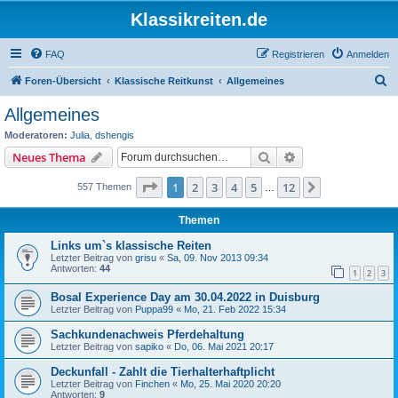
Klassikreiten.de
FAQ
Registrieren
Anmelden
S
Foren-Übersicht
Klassische Reitkunst
Allgemeines
u
Allgemeines
c
Moderatoren:
Julia
,
dshengis
h
Suche
Erweiterte Suche
Neues Thema
e
Seite
1
von
12
1
2
3
4
5
12
Nächste
557 Themen
…
Themen
Links um`s klassische Reiten
Letzter Beitrag von
grisu
«
Sa, 09. Nov 2013 09:34
Antworten:
44
1
2
3
Bosal Experience Day am 30.04.2022 in Duisburg
Letzter Beitrag von
Puppa99
«
Mo, 21. Feb 2022 15:34
Sachkundenachweis Pferdehaltung
Letzter Beitrag von
sapiko
«
Do, 06. Mai 2021 20:17
Deckunfall - Zahlt die Tierhalterhaftplicht
Letzter Beitrag von
Finchen
«
Mo, 25. Mai 2020 20:20
Antworten:
9