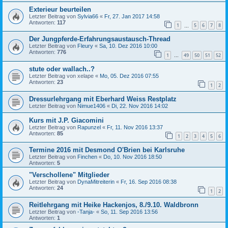
Exterieur beurteilen
Letzter Beitrag von
Sylvia66
«
Fr, 27. Jan 2017 14:58
Antworten:
117
1
5
6
7
8
…
Der Jungpferde-Erfahrungsaustausch-Thread
Letzter Beitrag von
Fleury
«
Sa, 10. Dez 2016 10:00
Antworten:
776
1
49
50
51
52
…
stute oder wallach..?
Letzter Beitrag von
xelape
«
Mo, 05. Dez 2016 07:55
Antworten:
23
1
2
Dressurlehrgang mit Eberhard Weiss Restplatz
Letzter Beitrag von
Nimue1406
«
Di, 22. Nov 2016 14:02
Kurs mit J.P. Giacomini
Letzter Beitrag von
Rapunzel
«
Fr, 11. Nov 2016 13:37
Antworten:
85
1
2
3
4
5
6
Termine 2016 mit Desmond O'Brien bei Karlsruhe
Letzter Beitrag von
Finchen
«
Do, 10. Nov 2016 18:50
Antworten:
5
"Verschollene" Mitglieder
Letzter Beitrag von
DynaMitreiterin
«
Fr, 16. Sep 2016 08:38
Antworten:
24
1
2
Reitlehrgang mit Heike Hackenjos, 8./9.10. Waldbronn
Letzter Beitrag von
-Tanja-
«
So, 11. Sep 2016 13:56
Antworten:
1