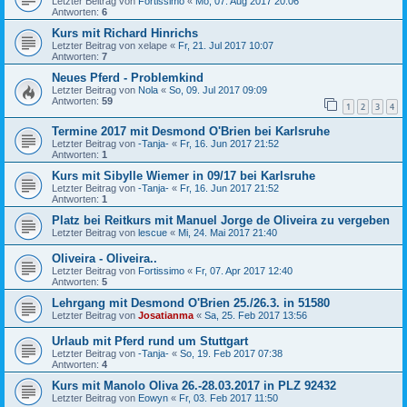
Letzter Beitrag von
Fortissimo
«
Mo, 07. Aug 2017 20:06
Antworten:
6
Kurs mit Richard Hinrichs
Letzter Beitrag von
xelape
«
Fr, 21. Jul 2017 10:07
Antworten:
7
Neues Pferd - Problemkind
Letzter Beitrag von
Nola
«
So, 09. Jul 2017 09:09
Antworten:
59
1
2
3
4
Termine 2017 mit Desmond O'Brien bei Karlsruhe
Letzter Beitrag von
-Tanja-
«
Fr, 16. Jun 2017 21:52
Antworten:
1
Kurs mit Sibylle Wiemer in 09/17 bei Karlsruhe
Letzter Beitrag von
-Tanja-
«
Fr, 16. Jun 2017 21:52
Antworten:
1
Platz bei Reitkurs mit Manuel Jorge de Oliveira zu vergeben
Letzter Beitrag von
lescue
«
Mi, 24. Mai 2017 21:40
Oliveira - Oliveira..
Letzter Beitrag von
Fortissimo
«
Fr, 07. Apr 2017 12:40
Antworten:
5
Lehrgang mit Desmond O'Brien 25./26.3. in 51580
Letzter Beitrag von
Josatianma
«
Sa, 25. Feb 2017 13:56
Urlaub mit Pferd rund um Stuttgart
Letzter Beitrag von
-Tanja-
«
So, 19. Feb 2017 07:38
Antworten:
4
Kurs mit Manolo Oliva 26.-28.03.2017 in PLZ 92432
Letzter Beitrag von
Eowyn
«
Fr, 03. Feb 2017 11:50