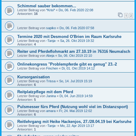
Schimmel sauber bekommen...
Letzter Beitrag von
*Krisi*
«
Do, 06. Feb 2020 22:08
Antworten:
16
1
2
Letzter Beitrag von
sapiko
«
Do, 06. Feb 2020 07:58
Termine 2020 mit Desmond O'Brien im Raum Karlsruhe
Letzter Beitrag von
-Tanja-
«
Sa, 26. Okt 2019 19:32
Antworten:
4
Reiter und Pferdeflohmarkt am 27.10.19 in 76316 Neumalsch
Letzter Beitrag von
Abeja
«
So, 06. Okt 2019 22:10
Onlinekongress "Problempferde gibt es genug" 23.-2
Letzter Beitrag von
Finchen
«
Di, 01. Okt 2019 14:12
Kursorganisation
Letzter Beitrag von
Trissa
«
So, 14. Jul 2019 15:19
Antworten:
6
Reitplatzpflege mit dem Pferd
Letzter Beitrag von
Janina
«
Di, 04. Jun 2019 14:59
Antworten:
5
Pulsmesser fürs Pferd (Nutzung wohl viel im Distanzsport)
Letzter Beitrag von
amara
«
Fr, 24. Mai 2019 12:02
Antworten:
6
Reitlehrgang mit Heike Hackenjos, 27./28.04.19 bei Karlsruhe
Letzter Beitrag von
-Tanja-
«
Mo, 22. Apr 2019 13:17
Antworten:
1