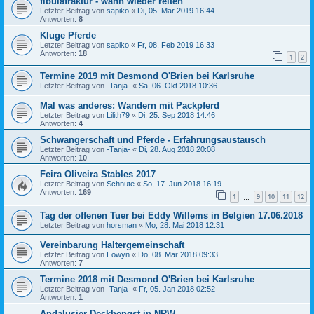
fibulafraktur - wann wieder reiten
Letzter Beitrag von
sapiko
«
Di, 05. Mär 2019 16:44
Antworten:
8
Kluge Pferde
Letzter Beitrag von
sapiko
«
Fr, 08. Feb 2019 16:33
Antworten:
18
1
2
Termine 2019 mit Desmond O'Brien bei Karlsruhe
Letzter Beitrag von
-Tanja-
«
Sa, 06. Okt 2018 10:36
Mal was anderes: Wandern mit Packpferd
Letzter Beitrag von
Lilith79
«
Di, 25. Sep 2018 14:46
Antworten:
4
Schwangerschaft und Pferde - Erfahrungsaustausch
Letzter Beitrag von
-Tanja-
«
Di, 28. Aug 2018 20:08
Antworten:
10
Feira Oliveira Stables 2017
Letzter Beitrag von
Schnute
«
So, 17. Jun 2018 16:19
Antworten:
169
1
9
10
11
12
…
Tag der offenen Tuer bei Eddy Willems in Belgien 17.06.2018
Letzter Beitrag von
horsman
«
Mo, 28. Mai 2018 12:31
Vereinbarung Haltergemeinschaft
Letzter Beitrag von
Eowyn
«
Do, 08. Mär 2018 09:33
Antworten:
7
Termine 2018 mit Desmond O'Brien bei Karlsruhe
Letzter Beitrag von
-Tanja-
«
Fr, 05. Jan 2018 02:52
Antworten:
1
Andalusier Deckhengst in NRW