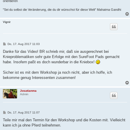
orientieren
"Sei du selbst die Veränderung, die du dir wünschst für diese Welt" Mahatma Gandhi
Vignir
B
Do, 17. Aug 2017 11:03
e
i
Danke für das Video! BR schrieb mir, daß sie ausgerechnet bei
t
Knieproblematiken sehr gute Erfolge mit den SureFoot Pads gemacht
r
a
habe. Insofern paßt es doch wunderbar in die Kniebox!
g
Sicher ist es mit dem Workshop ja noch nicht, aber ich hoffe, ich
bekomme genug Interessenten zusammen!
Josatianma
Admin
B
Do, 17. Aug 2017 11:07
e
i
Teile mir mal den Termin für den Workshop und die Kosten mit. Vielleicht
t
kann ich ja ohne Pferd teilnehmen.
r
a