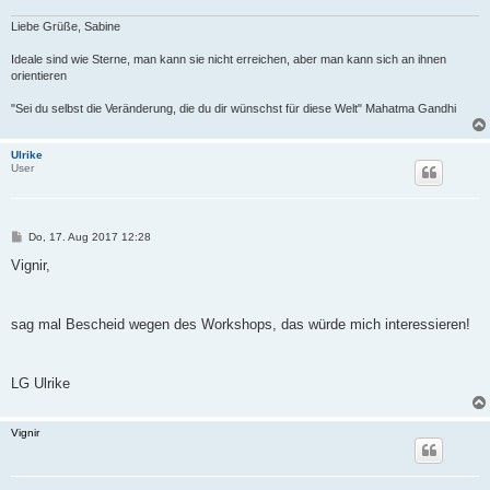
g
Liebe Grüße, Sabine
Ideale sind wie Sterne, man kann sie nicht erreichen, aber man kann sich an ihnen
orientieren
"Sei du selbst die Veränderung, die du dir wünschst für diese Welt" Mahatma Gandhi
Ulrike
User
B
Do, 17. Aug 2017 12:28
e
i
Vignir,
t
r
a
g
sag mal Bescheid wegen des Workshops, das würde mich interessieren!
LG Ulrike
Vignir