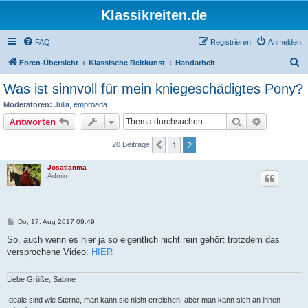
Klassikreiten.de
FAQ
Registrieren
Anmelden
S
Foren-Übersicht
Klassische Reitkunst
Handarbeit
u
Was ist sinnvoll für mein kniegeschädigtes Pony?
c
Moderatoren:
Julia
,
emproada
h
Suche
Erweiterte
Antworten
e
1
2
Vorherige
20 Beiträge
Josatianma
Admin
B
Do, 17. Aug 2017 09:49
e
i
So, auch wenn es hier ja so eigentlich nicht rein gehört trotzdem das
t
versprochene Video:
HIER
r
a
g
Liebe Grüße, Sabine
Ideale sind wie Sterne, man kann sie nicht erreichen, aber man kann sich an ihnen