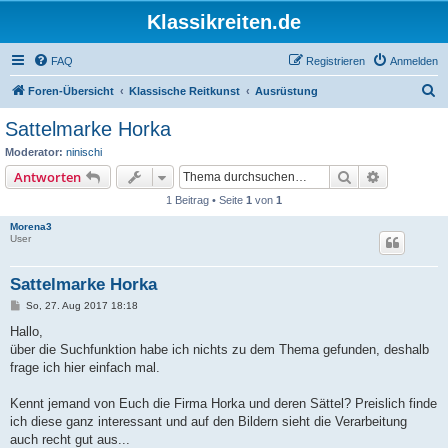
Klassikreiten.de
FAQ
Registrieren
Anmelden
S
Foren-Übersicht
Klassische Reitkunst
Ausrüstung
u
Sattelmarke Horka
c
Moderator:
ninischi
h
Suche
Erweiterte
Antworten
e
1 Beitrag • Seite
1
von
1
Morena3
User
Sattelmarke Horka
B
So, 27. Aug 2017 18:18
e
i
Hallo,
t
über die Suchfunktion habe ich nichts zu dem Thema gefunden, deshalb
r
a
frage ich hier einfach mal.
g
Kennt jemand von Euch die Firma Horka und deren Sättel? Preislich finde
ich diese ganz interessant und auf den Bildern sieht die Verarbeitung
auch recht gut aus...