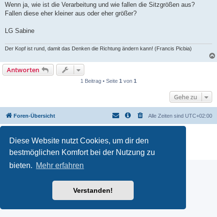
Wenn ja, wie ist die Verarbeitung und wie fallen die Sitzgrößen aus?
Fallen diese eher kleiner aus oder eher größer?
LG Sabine
Der Kopf ist rund, damit das Denken die Richtung ändern kann! (Francis Picbia)
Antworten
1 Beitrag • Seite
1
von
1
Gehe zu
Foren-Übersicht
Alle Zeiten sind
UTC+02:00
Powered by
phpBB
® Forum Software © phpBB Limited
Diese Website nutzt Cookies, um dir den
Deutsche Übersetzung durch
phpBB.de
Datenschutz
|
Nutzungsbedingungen
bestmöglichen Komfort bei der Nutzung zu
bieten.
Mehr erfahren
Verstanden!