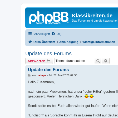
Klassikreiten.de
Das Forum rund um die klassische 
Schnellzugriff
FAQ
Foren-Übersicht
Ankündigung
Wichtige Informationen
Update des Forums
Suche
Erweit
Antworten
Update des Forums
B
von
xelape
»
Mi, 27. Mai 2020 07:53
e
i
Hallo Zusammen,
t
r
a
nach ein paar Problemen, hat unser "edler Ritter" gestern 
g
gesponsert. Vielen Herzlichen Dank.
Somit sollte es bei Euch allen wieder gut laufen. Wenn nich
"Englisch" als Sprache könnt ihr in Eurem Profil auf deuts