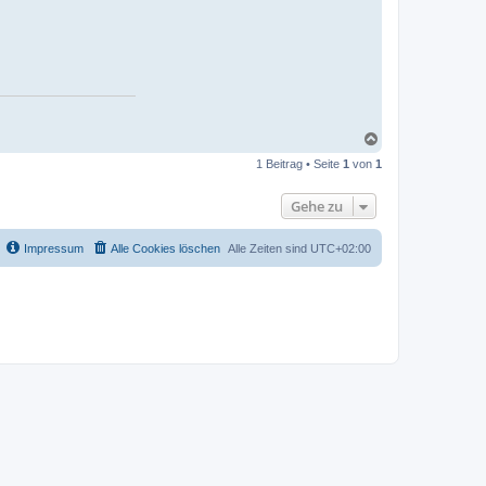
N
a
1 Beitrag • Seite
1
von
1
c
h
o
Gehe zu
b
e
n
Impressum
Alle Cookies löschen
Alle Zeiten sind
UTC+02:00