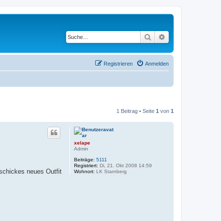
Suche
Erweiterte Suche
Registrieren
Anmelden
1 Beitrag • Seite
1
von
1
xelape
Admin
Beiträge:
5111
Registriert:
Di, 21. Okt 2008 14:59
 schickes neues Outfit
Wohnort:
LK Starnberg