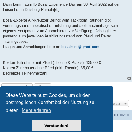
Dann komm zum [b]Bosal Experience Day am 30. April 2022 auf dem
Luisenhof in Duisburg Rumeln[/b]!
Bosal-Experte Alf-Kreutzer Berndt vom Tackroom Ratingen gibt
vormittags eine theoretische Einführung und stellt nachmittags sein
eigenes Equipment zum Ausprobieren zur Verfügung. Dabei gibt er
passend zum jeweiligen Ausbildungsstand von Pferd und Reiter
Trainingstipps.
Fragen und Anmeldungen bitte an
bosalkurs@gmail.com
.
Kosten Teilnehmer mit Pferd (Theorie & Praxis): 135,00 €
Kosten Zuschauer ohne Pferd (inkl. Theorie): 35,00 €
Begrenzte Teilnehmerzahl
Antworten
1 Beitrag • Seite
1
von
1
Diese Website nutzt Cookies, um dir den
bestmöglichen Komfort bei der Nutzung zu
Gehe zu
bieten.
Mehr erfahren
Foren-Übersicht
Alle Zeiten sind
UTC+02:00
Verstanden!
Powered by
phpBB
® Forum Software © phpBB Limited
Deutsche Übersetzung durch
phpBB.de