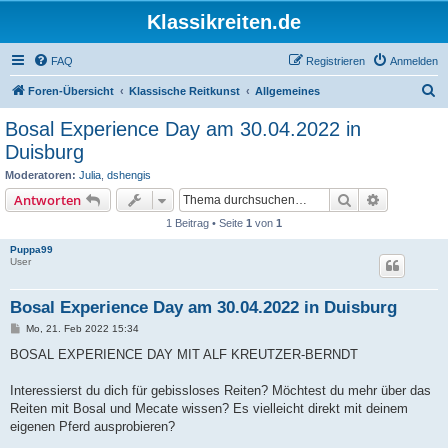
Klassikreiten.de
FAQ
Registrieren
Anmelden
S
Foren-Übersicht
Klassische Reitkunst
Allgemeines
u
Bosal Experience Day am 30.04.2022 in
c
Duisburg
h
Moderatoren:
Julia
,
dshengis
e
Suche
Erweiterte
Antworten
1 Beitrag • Seite
1
von
1
Puppa99
User
Bosal Experience Day am 30.04.2022 in Duisburg
B
Mo, 21. Feb 2022 15:34
e
i
BOSAL EXPERIENCE DAY MIT ALF KREUTZER-BERNDT
t
r
a
Interessierst du dich für gebissloses Reiten? Möchtest du mehr über das
g
Reiten mit Bosal und Mecate wissen? Es vielleicht direkt mit deinem
eigenen Pferd ausprobieren?