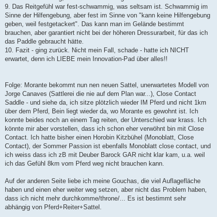
9. Das Reitgefühl war fest-schwammig, was seltsam ist. Schwammig im
Sinne der Hilfengebung, aber fest im Sinne von "kann keine Hilfengebung
geben, weil festgetackert". Das kann man im Gelände bestimmt
brauchen, aber garantiert nicht bei der höheren Dressurarbeit, für das ich
das Paddle gebraucht hätte.
10. Fazit - ging zurück. Nicht mein Fall, schade - hatte ich NICHT
erwartet, denn ich LIEBE mein Innovation-Pad über alles!!
Folge: Morante bekommt nun nen neuen Sattel, unerwartetes Modell von
Jorge Canaves (Sattlerei die nie auf dem Plan war...), Close Contact
Saddle - und siehe da, ich sitze plötzlich wieder IM Pferd und nicht 1km
über dem Pferd, Bein liegt wieder da, wo Morante es gewohnt ist. Ich
konnte beides noch an einem Tag reiten, der Unterschied war krass. Ich
könnte mir aber vorstellen, dass ich schon eher verwöhnt bin mit Close
Contact. Ich hatte bisher einen Horobin Kitzbühel (Monoblatt, Close
Contact), der Sommer Passion ist ebenfalls Monoblatt close contact, und
ich weiss dass ich zB mit Deuber Barock GAR nicht klar kam, u.a. weil
ich das Gefühl 8km vom Pferd weg nicht brauchen kann.
Auf der anderen Seite liebe ich meine Gouchas, die viel Auflagefläche
haben und einen eher weiter weg setzen, aber nicht das Problem haben,
dass ich nicht mehr durchkomme/throne/... Es ist bestimmt sehr
abhängig von Pferd+Reiter+Sattel.