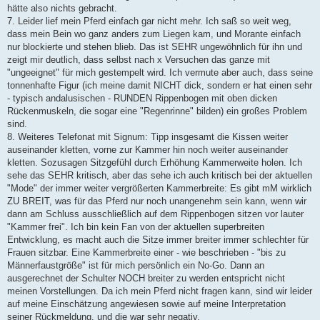
hätte also nichts gebracht.
7. Leider lief mein Pferd einfach gar nicht mehr. Ich saß so weit weg,
dass mein Bein wo ganz anders zum Liegen kam, und Morante einfach
nur blockierte und stehen blieb. Das ist SEHR ungewöhnlich für ihn und
zeigt mir deutlich, dass selbst nach x Versuchen das ganze mit
"ungeeignet" für mich gestempelt wird. Ich vermute aber auch, dass seine
tonnenhafte Figur (ich meine damit NICHT dick, sondern er hat einen sehr
- typisch andalusischen - RUNDEN Rippenbogen mit oben dicken
Rückenmuskeln, die sogar eine "Regenrinne" bilden) ein großes Problem
sind.
8. Weiteres Telefonat mit Signum: Tipp insgesamt die Kissen weiter
auseinander kletten, vorne zur Kammer hin noch weiter auseinander
kletten. Sozusagen Sitzgefühl durch Erhöhung Kammerweite holen. Ich
sehe das SEHR kritisch, aber das sehe ich auch kritisch bei der aktuellen
"Mode" der immer weiter vergrößerten Kammerbreite: Es gibt mM wirklich
ZU BREIT, was für das Pferd nur noch unangenehm sein kann, wenn wir
dann am Schluss ausschließlich auf dem Rippenbogen sitzen vor lauter
"Kammer frei". Ich bin kein Fan von der aktuellen superbreiten
Entwicklung, es macht auch die Sitze immer breiter immer schlechter für
Frauen sitzbar. Eine Kammerbreite einer - wie beschrieben - "bis zu
Männerfaustgröße" ist für mich persönlich ein No-Go. Dann an
ausgerechnet der Schulter NOCH breiter zu werden entspricht nicht
meinen Vorstellungen. Da ich mein Pferd nicht fragen kann, sind wir leider
auf meine Einschätzung angewiesen sowie auf meine Interpretation
seiner Rückmeldung, und die war sehr negativ.