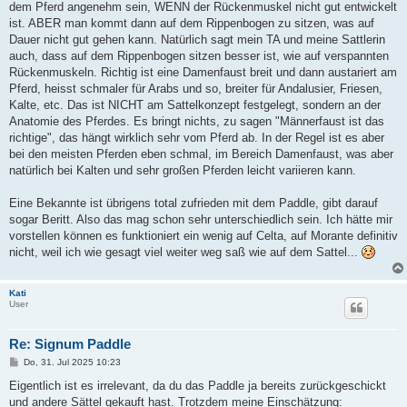
dem Pferd angenehm sein, WENN der Rückenmuskel nicht gut entwickelt
ist. ABER man kommt dann auf dem Rippenbogen zu sitzen, was auf
Dauer nicht gut gehen kann. Natürlich sagt mein TA und meine Sattlerin
auch, dass auf dem Rippenbogen sitzen besser ist, wie auf verspannten
Rückenmuskeln. Richtig ist eine Damenfaust breit und dann austariert am
Pferd, heisst schmaler für Arabs und so, breiter für Andalusier, Friesen,
Kalte, etc. Das ist NICHT am Sattelkonzept festgelegt, sondern an der
Anatomie des Pferdes. Es bringt nichts, zu sagen "Männerfaust ist das
richtige", das hängt wirklich sehr vom Pferd ab. In der Regel ist es aber
bei den meisten Pferden eben schmal, im Bereich Damenfaust, was aber
natürlich bei Kalten und sehr großen Pferden leicht variieren kann.
Eine Bekannte ist übrigens total zufrieden mit dem Paddle, gibt darauf
sogar Beritt. Also das mag schon sehr unterschiedlich sein. Ich hätte mir
vorstellen können es funktioniert ein wenig auf Celta, auf Morante definitiv
nicht, weil ich wie gesagt viel weiter weg saß wie auf dem Sattel...
Kati
User
Re: Signum Paddle
B
Do, 31. Jul 2025 10:23
e
i
Eigentlich ist es irrelevant, da du das Paddle ja bereits zurückgeschickt
t
und andere Sättel gekauft hast. Trotzdem meine Einschätzung:
r