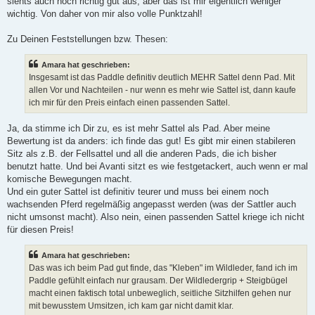
siehts auch noch richtig gut aus, aber das ist mir eigentlich weniger
wichtig. Von daher von mir also volle Punktzahl!
Zu Deinen Feststellungen bzw. Thesen:
Amara hat geschrieben:
Insgesamt ist das Paddle definitiv deutlich MEHR Sattel denn Pad. Mit
allen Vor und Nachteilen - nur wenn es mehr wie Sattel ist, dann kaufe
ich mir für den Preis einfach einen passenden Sattel.
Ja, da stimme ich Dir zu, es ist mehr Sattel als Pad. Aber meine
Bewertung ist da anders: ich finde das gut! Es gibt mir einen stabileren
Sitz als z.B. der Fellsattel und all die anderen Pads, die ich bisher
benutzt hatte. Und bei Avanti sitzt es wie festgetackert, auch wenn er mal
komische Bewegungen macht.
Und ein guter Sattel ist definitiv teurer und muss bei einem noch
wachsenden Pferd regelmäßig angepasst werden (was der Sattler auch
nicht umsonst macht). Also nein, einen passenden Sattel kriege ich nicht
für diesen Preis!
Amara hat geschrieben:
Das was ich beim Pad gut finde, das "Kleben" im Wildleder, fand ich im
Paddle gefühlt einfach nur grausam. Der Wildledergrip + Steigbügel
macht einen faktisch total unbeweglich, seitliche Sitzhilfen gehen nur
mit bewusstem Umsitzen, ich kam gar nicht damit klar.