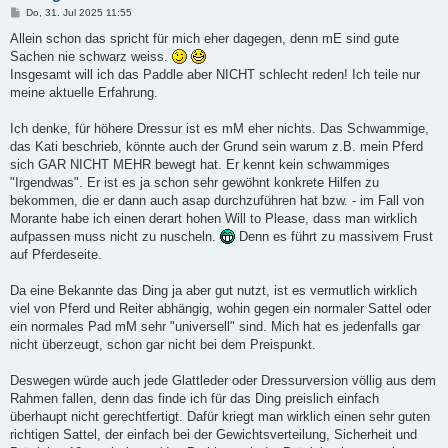
B
Do, 31. Jul 2025 11:55
e
i
Allein schon das spricht für mich eher dagegen, denn mE sind gute
t
Sachen nie schwarz weiss.
r
a
Insgesamt will ich das Paddle aber NICHT schlecht reden! Ich teile nur
g
meine aktuelle Erfahrung.
Ich denke, für höhere Dressur ist es mM eher nichts. Das Schwammige,
das Kati beschrieb, könnte auch der Grund sein warum z.B. mein Pferd
sich GAR NICHT MEHR bewegt hat. Er kennt kein schwammiges
"Irgendwas". Er ist es ja schon sehr gewöhnt konkrete Hilfen zu
bekommen, die er dann auch asap durchzuführen hat bzw. - im Fall von
Morante habe ich einen derart hohen Will to Please, dass man wirklich
aufpassen muss nicht zu nuscheln.
Denn es führt zu massivem Frust
auf Pferdeseite.
Da eine Bekannte das Ding ja aber gut nutzt, ist es vermutlich wirklich
viel von Pferd und Reiter abhängig, wohin gegen ein normaler Sattel oder
ein normales Pad mM sehr "universell" sind. Mich hat es jedenfalls gar
nicht überzeugt, schon gar nicht bei dem Preispunkt.
Deswegen würde auch jede Glattleder oder Dressurversion völlig aus dem
Rahmen fallen, denn das finde ich für das Ding preislich einfach
überhaupt nicht gerechtfertigt. Dafür kriegt man wirklich einen sehr guten
richtigen Sattel, der einfach bei der Gewichtsverteilung, Sicherheit und