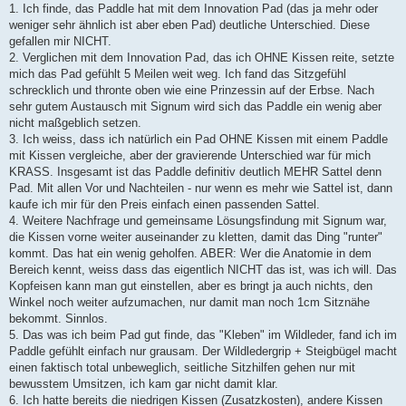
1. Ich finde, das Paddle hat mit dem Innovation Pad (das ja mehr oder
weniger sehr ähnlich ist aber eben Pad) deutliche Unterschied. Diese
gefallen mir NICHT.
2. Verglichen mit dem Innovation Pad, das ich OHNE Kissen reite, setzte
mich das Pad gefühlt 5 Meilen weit weg. Ich fand das Sitzgefühl
schrecklich und thronte oben wie eine Prinzessin auf der Erbse. Nach
sehr gutem Austausch mit Signum wird sich das Paddle ein wenig aber
nicht maßgeblich setzen.
3. Ich weiss, dass ich natürlich ein Pad OHNE Kissen mit einem Paddle
mit Kissen vergleiche, aber der gravierende Unterschied war für mich
KRASS. Insgesamt ist das Paddle definitiv deutlich MEHR Sattel denn
Pad. Mit allen Vor und Nachteilen - nur wenn es mehr wie Sattel ist, dann
kaufe ich mir für den Preis einfach einen passenden Sattel.
4. Weitere Nachfrage und gemeinsame Lösungsfindung mit Signum war,
die Kissen vorne weiter auseinander zu kletten, damit das Ding "runter"
kommt. Das hat ein wenig geholfen. ABER: Wer die Anatomie in dem
Bereich kennt, weiss dass das eigentlich NICHT das ist, was ich will. Das
Kopfeisen kann man gut einstellen, aber es bringt ja auch nichts, den
Winkel noch weiter aufzumachen, nur damit man noch 1cm Sitznähe
bekommt. Sinnlos.
5. Das was ich beim Pad gut finde, das "Kleben" im Wildleder, fand ich im
Paddle gefühlt einfach nur grausam. Der Wildledergrip + Steigbügel macht
einen faktisch total unbeweglich, seitliche Sitzhilfen gehen nur mit
bewusstem Umsitzen, ich kam gar nicht damit klar.
6. Ich hatte bereits die niedrigen Kissen (Zusatzkosten), andere Kissen