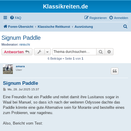
Klassikreiten.de
FAQ
Registrieren
Anmelden
S
Foren-Übersicht
Klassische Reitkunst
Ausrüstung
u
Signum Paddle
c
Moderator:
ninischi
h
Suche
Erweiterte
Antworten
e
6 Beiträge • Seite
1
von
1
amara
User
Signum Paddle
B
Mo, 28. Jul 2025 15:37
e
i
Eine Freundin hat ein Paddle und reitet damit ihre Lusitanos sogar in
t
Waal bei Manuel, so dass ich nach der weiteren Odyssee dachte das
r
a
Paddle könnte eine gute Alternative sein für Morante und bestellte eines
g
zum Probieren, war nagelneu.
Also, Bericht vom Test: