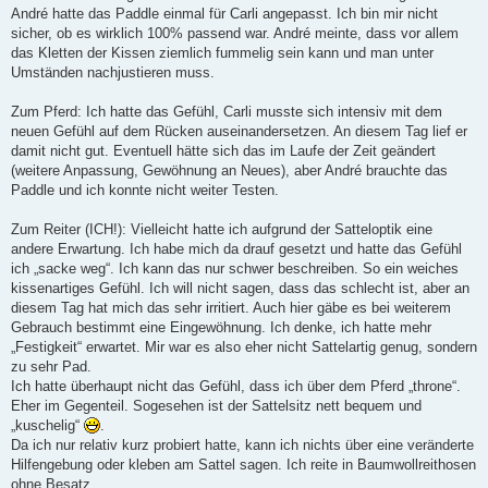
a
André hatte das Paddle einmal für Carli angepasst. Ich bin mir nicht
g
sicher, ob es wirklich 100% passend war. André meinte, dass vor allem
das Kletten der Kissen ziemlich fummelig sein kann und man unter
Umständen nachjustieren muss.
Zum Pferd: Ich hatte das Gefühl, Carli musste sich intensiv mit dem
neuen Gefühl auf dem Rücken auseinandersetzen. An diesem Tag lief er
damit nicht gut. Eventuell hätte sich das im Laufe der Zeit geändert
(weitere Anpassung, Gewöhnung an Neues), aber André brauchte das
Paddle und ich konnte nicht weiter Testen.
Zum Reiter (ICH!): Vielleicht hatte ich aufgrund der Satteloptik eine
andere Erwartung. Ich habe mich da drauf gesetzt und hatte das Gefühl
ich „sacke weg“. Ich kann das nur schwer beschreiben. So ein weiches
kissenartiges Gefühl. Ich will nicht sagen, dass das schlecht ist, aber an
diesem Tag hat mich das sehr irritiert. Auch hier gäbe es bei weiterem
Gebrauch bestimmt eine Eingewöhnung. Ich denke, ich hatte mehr
„Festigkeit“ erwartet. Mir war es also eher nicht Sattelartig genug, sondern
zu sehr Pad.
Ich hatte überhaupt nicht das Gefühl, dass ich über dem Pferd „throne“.
Eher im Gegenteil. Sogesehen ist der Sattelsitz nett bequem und
„kuschelig“
.
Da ich nur relativ kurz probiert hatte, kann ich nichts über eine veränderte
Hilfengebung oder kleben am Sattel sagen. Ich reite in Baumwollreithosen
ohne Besatz.