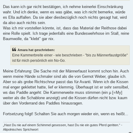
Das kann ich gar nicht bestätigen, ich nehme keinerlei Einschränkung
wahr. Und ich denke, wenn es was gäbe, was ich nicht bemerke, würde
es Ella auffallen. Da sie aber diesbezüglich noch nichts gesagt hat, wird
da also auch nichts sein.
Was ich mir vorstellen könnte, ist, dass das Material der Reithose dabei
eine Rolle spielt. Ich trage jedenfalls eine Bundeswehrhose im Stall, reine
Baumwolle, da "klebt" gar nix.
Amara hat geschrieben:
Eine Kammerbreite einer - wie beschrieben - "bis zu Männerfaustgröße"
ist für mich persönlich ein No-Go.
Meine Erfahrung: Die Sache mit der Männerfaust kommt schon hin. Auch
wenn meine Hände schmaler sind als die von Gernot Weber, glaube ich.
Aber so als grobe Richtschnur passt das für Avanti. Wenn ich die Kissen
mal enger geklettet hatte, lief er klemmig. Überhaupt ist er sehr sensilbel,
ws das Paddle angeht: Die Kammerweite muss stimmen (ein µ [=My]
weiter als die Schablone anzeigt) und die Kissen dürfen nicht bzw. kaum
über den Vorderrand des Paddles hinausragen.
Fortsetzung folgt! Schalten Sie auch morgen wieder ein, wenn es heißt...
„Hast Du nie auf einem Schimmel gesessen, hast Du nie ein gutes Pferd geritten.“ -
Altpolnisches Sprichwort