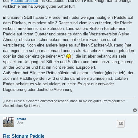
des
Paddle Dressur
mit Glattleder... Bei dem Preis kriegt man allerdings
wirklich einen halbwegs guten Sattel für!
in unserem Stall haben 3 Pferde mehr oder weniger häufig ein Paddle auf
dem Rücken, zumindest alle 3 Reiter sind ziemlich zufrieden, die Pferde
wirken immerhin nicht unzufrieden. Eine weitere Reiterin testete mein
Paddle auf ihrem Quarter und bestellte dann die Westernversion (keine
Ahnung, ob sie die schon bekommen hat oder inzwischen drauf
verzichtete). Noch eine andere legte es auf ihren Sachsen-Mustang (hat
das eigentlich schon mal jemand anders als Rassebezeichnung gefunden
oder ist das der einzige seiner Art?
), die ist aber bekannt als sehr
speziell im Umgang mit Sätteln und Sattlern und fand ihn zu lang, zu eng
an der Schulter und hat ihn nicht reitend ausprobiert.
Außerdem hat Ella eine Reitschülerin mit einem Isländer (glaube ich), der
auch mit Paddle geritten wird und die damit sehr zufrieden ist. Letzten
Endes scheint es wie bei vielem zu sein: Es gibt nur entweder
Begeisterung oder deutliche Ablehnung.
„Hast Du nie auf einem Schimmel gesessen, hast Du nie ein gutes Pferd geritten.“ -
Altpolnisches Sprichwort
amara
User
Re: Signum Paddle