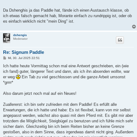
Da Dshenghis ja das Paddle hat, fände ich einen Austausch klasse, ob
ich etwas falsch gemacht hab, Morante einfach zu rundrippig ist, oder ob
es einfach wirklich nicht "mein Ding" ist.
dshengis
Moderator
Re: Signum Paddle
B
Mi, 30. Jul 2025 22:51
e
i
Ich hatte heute Vormittag schon mal eine Antwort geschrieben, ein (wie
t
ich fand) guter, längerer Text und dann, als ich ihn absenden wollte, war
r
a
er weg
Ein Tab zu viel geschlossen und die ganze Arbeit umsonst
g
*grrrr*
Also darum jetzt noch mal auf ein Neues!
Zuallererst: ich bin sehr zufrieden mit dem Paddle! Es erfüllt alle
Erwartungen, die ich hatte und habe: Es ist flexibel, kann von mir selbst
angepasst werden, wächst also quasi mit dem Pferd mit. Es gibt mir aber
trotzdem die Möglichkeit, Steigbügel zu benutzen und ich fühle mich sehr
sicher darin. Gleichzeitig bin ich beim Reiten bisher an keine Grenze
gestoßen, also in dem Sinne, dass irgendwas damit nicht ging. Außerdem