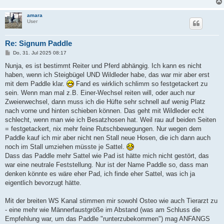
amara
User
Re: Signum Paddle
B
Do, 31. Jul 2025 08:17
e
i
Nunja, es ist bestimmt Reiter und Pferd abhängig. Ich kann es nicht
t
haben, wenn ich Steigbügel UND Wildleder habe, das war mir aber erst
r
a
mit dem Paddle klar.
Fand es wirklich schlimm so festgetackert zu
g
sein. Wenn man mal z.B. Einer-Wechsel reiten will, oder auch nur
Zweierwechsel, dann muss ich die Hüfte sehr schnell auf wenig Platz
nach vorne und hinten schieben können. Das geht mit Wildleder echt
schlecht, wenn man wie ich Besatzhosen hat. Weil rau auf beiden Seiten
= festgetackert, nix mehr feine Rutschbewegungen. Nur wegen dem
Paddle kauf ich mir aber nicht nen Stall neue Hosen, die ich dann auch
noch im Stall umziehen müsste je Sattel.
Dass das Paddle mehr Sattel wie Pad ist hätte mich nicht gestört, das
war eine neutrale Feststellung. Nur ist der Name Paddle so, dass man
denken könnte es wäre eher Pad, ich finde eher Sattel, was ich ja
eigentlich bevorzugt hätte.
Mit der breiten WS Kanal stimmen mir sowohl Osteo wie auch Tierarzt zu
- eine mehr wie Männerfaustgröße im Abstand (was am Schluss die
Empfehlung war, um das Paddle "runterzubekommen") mag ANFANGS