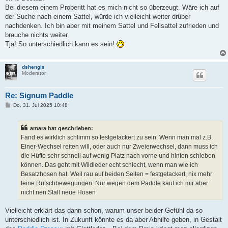
Bei diesem einem Proberitt hat es mich nicht so überzeugt. Wäre ich auf
der Suche nach einem Sattel, würde ich vielleicht weiter drüber
nachdenken. Ich bin aber mit meinem Sattel und Fellsattel zufrieden und
brauche nichts weiter.
Tja! So unterschiedlich kann es sein!
dshengis
Moderator
Re: Signum Paddle
B
Do, 31. Jul 2025 10:48
e
i
t
amara hat geschrieben:
r
a
Fand es wirklich schlimm so festgetackert zu sein. Wenn man mal z.B.
g
Einer-Wechsel reiten will, oder auch nur Zweierwechsel, dann muss ich
die Hüfte sehr schnell auf wenig Platz nach vorne und hinten schieben
können. Das geht mit Wildleder echt schlecht, wenn man wie ich
Besatzhosen hat. Weil rau auf beiden Seiten = festgetackert, nix mehr
feine Rutschbewegungen. Nur wegen dem Paddle kauf ich mir aber
nicht nen Stall neue Hosen
Vielleicht erklärt das dann schon, warum unser beider Gefühl da so
unterschiedlich ist. In Zukunft könnte es da aber Abhilfe geben, in Gestalt