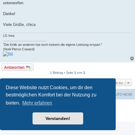
unterworfen.
Danke!
Viele Grüße, chica
LG Ines
................................................
"Die Kritik an anderen hat noch keinem die eigene Leistung erspart."
(Noël Pierce Coward)
Antworten
1 Beitrag • Seite
1
von
1
Gehe zu
Diese Website nutzt Cookies, um dir den
bestmöglichen Komfort bei der Nutzung zu
Foren-Übersicht
Alle Zeiten sind
UTC+02:00
bieten.
Mehr erfahren
Powered by
phpBB
® Forum Software © phpBB Limited
Deutsche Übersetzung durch
phpBB.de
Datenschutz
|
Nutzungsbedingungen
Verstanden!