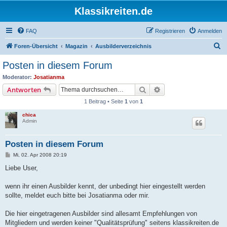
Klassikreiten.de
FAQ
Registrieren
Anmelden
S
Foren-Übersicht
Magazin
Ausbilderverzeichnis
u
Posten in diesem Forum
c
Moderator:
Josatianma
h
Suche
Erweiterte Suche
Antworten
e
1 Beitrag • Seite
1
von
1
chica
Admin
Posten in diesem Forum
B
Mi, 02. Apr 2008 20:19
e
i
Liebe User,
t
r
a
wenn ihr einen Ausbilder kennt, der unbedingt hier eingestellt werden
g
sollte, meldet euch bitte bei Josatianma oder mir.
Die hier eingetragenen Ausbilder sind allesamt Empfehlungen von
Mitgliedern und werden keiner "Qualitätsprüfung" seitens klassikreiten.de