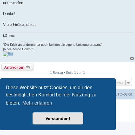
unterworfen.
Danke!
Viele Grüße, chica
LG Ines
................................................
"Die Kritik an anderen hat noch keinem die eigene Leistung erspart."
(Noël Pierce Coward)
Antworten
1 Beitrag • Seite
1
von
1
Gehe zu
Diese Website nutzt Cookies, um dir den
bestmöglichen Komfort bei der Nutzung zu
Foren-Übersicht
Alle Zeiten sind
UTC+02:00
bieten.
Mehr erfahren
Powered by
phpBB
® Forum Software © phpBB Limited
Deutsche Übersetzung durch
phpBB.de
Datenschutz
|
Nutzungsbedingungen
Verstanden!