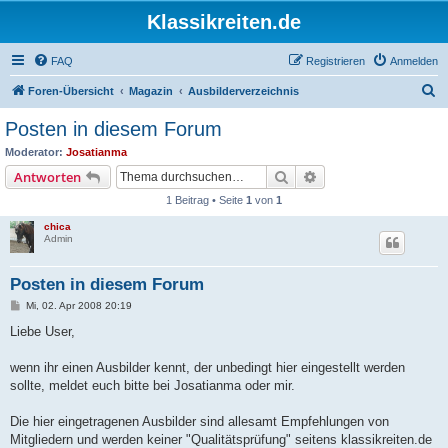
Klassikreiten.de
FAQ
Registrieren
Anmelden
S
Foren-Übersicht
Magazin
Ausbilderverzeichnis
u
Posten in diesem Forum
c
Moderator:
Josatianma
h
Suche
Erweiterte Suche
Antworten
e
1 Beitrag • Seite
1
von
1
chica
Admin
Posten in diesem Forum
B
Mi, 02. Apr 2008 20:19
e
i
Liebe User,
t
r
a
wenn ihr einen Ausbilder kennt, der unbedingt hier eingestellt werden
g
sollte, meldet euch bitte bei Josatianma oder mir.
Die hier eingetragenen Ausbilder sind allesamt Empfehlungen von
Mitgliedern und werden keiner "Qualitätsprüfung" seitens klassikreiten.de